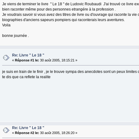
Je viens de terminer le livre " Le 18 " de Ludovic Roubaudi J'ai trouvé ce livre ex
bien raconter même pour des personnes etrangére à la profession .
Je voudrais savoir si vous avez des titres de livre ou d'ouvrage qui raconte la v
biographies d'anciens sapeurs pompiers qui raconterais leurs aventures.
Voila
bonne journée .
Re: Livre " Le 18 "
«
Réponse #1 le:
30 août 2005, 18:15:21 »
je suis en train de le finir , je le trouve sympa des anecdotes sont un peux limites 
te dis que ca reflete la realite
Re: Livre " Le 18 "
«
Réponse #2 le:
30 août 2005, 18:26:20 »