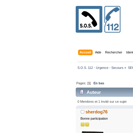
Accueil
Aide
Rechercher
Iden
S.O.S. 112 - Urgence - Secours
»
SE
Pages: [
1
]
En bas
Auteur
0 Membres et 1 Invité sur ce sujet
sherdog76
Bonne participation