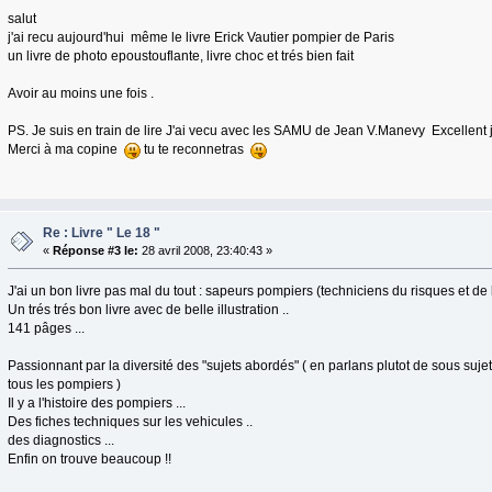
salut
j'ai recu aujourd'hui même le livre Erick Vautier pompier de Paris
un livre de photo epoustouflante, livre choc et trés bien fait
Avoir au moins une fois .
PS. Je suis en train de lire J'ai vecu avec les SAMU de Jean V.Manevy Excellent j
Merci à ma copine
tu te reconnetras
Re : Livre " Le 18 "
«
Réponse #3 le:
28 avril 2008, 23:40:43 »
J'ai un bon livre pas mal du tout : sapeurs pompiers (techniciens du risques et de l
Un trés trés bon livre avec de belle illustration ..
141 pâges ...
Passionnant par la diversité des "sujets abordés" ( en parlans plutot de sous sujet 
tous les pompiers )
Il y a l'histoire des pompiers ...
Des fiches techniques sur les vehicules ..
des diagnostics ...
Enfin on trouve beaucoup !!