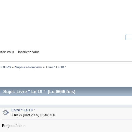
tifiez-vous
Inscrivez-vous
COURS
»
Sapeurs-Pompiers
»
Livre " Le 18 "
Sujet: Livre " Le 18 " (Lu 6666 fois)
Livre " Le 18 "
«
le:
27 juillet 2005, 16:34:05 »
Bonjour à tous