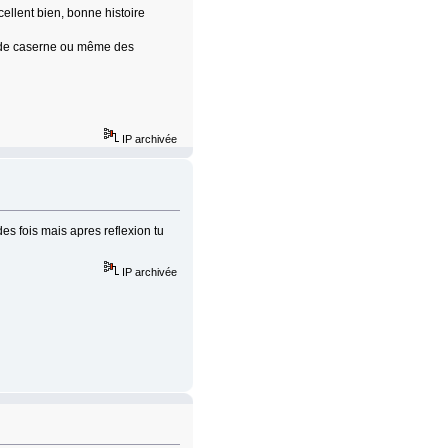
cellent bien, bonne histoire
ie de caserne ou même des
IP archivée
des fois mais apres reflexion tu
IP archivée