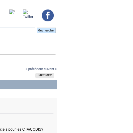
« précédent
suivant »
IMPRIMER
giciels pour les CTA/CODIS?