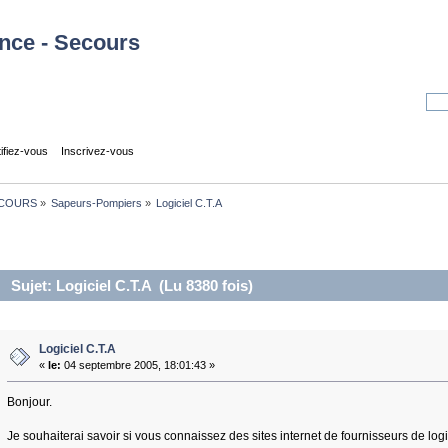
tifiez-vous
Inscrivez-vous
COURS
»
Sapeurs-Pompiers
»
Logiciel C.T.A
Sujet: Logiciel C.T.A (Lu 8380 fois)
Logiciel C.T.A
«
le:
04 septembre 2005, 18:01:43 »
Bonjour.
Je souhaiterai savoir si vous connaissez des sites internet de fournisseurs de lo