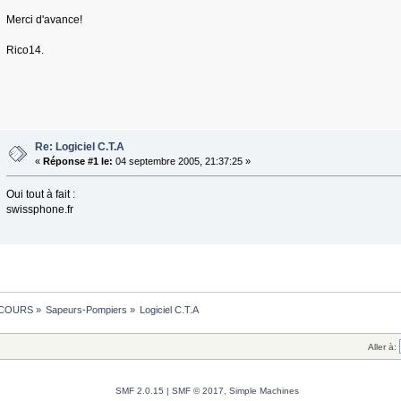
Merci d'avance!
Rico14.
Re: Logiciel C.T.A
«
Réponse #1 le:
04 septembre 2005, 21:37:25 »
Oui tout à fait :
swissphone.fr
COURS
»
Sapeurs-Pompiers
»
Logiciel C.T.A
Aller à:
SMF 2.0.15
|
SMF © 2017
,
Simple Machines