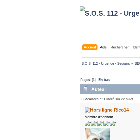
Accueil
Aide
Rechercher
Iden
S.O.S. 112 - Urgence - Secours
»
SE
Pages: [
1
]
En bas
Auteur
0 Membres et 1 Invité sur ce sujet
Rico14
Membre d'honneur