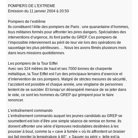
POMPIERS DE L'EXTREME
Emission du 11 janvier 2004 à 20:50
Pompiers de l’extrême
Ils constituent l’élite des pompiers de Paris : une quarantaine d’hommes,
tous militaires formés pour affronter les pires dangers. Spécialistes des
interventions d’urgence, ils font partie du GREP. Ces pompiers de
l’impossible interviennent au péril de leur vie lors des opérations de
sauvetage les plus périlleuses…. Nous les avons filmés plusieurs mois
dans leurs missions quotidiennes.
Les pompiers de la Tour Eiffel
Avec ses 324 mètres de haut et ses 7000 tonnes de charpente
métallique, la Tour Eiffel est l’un des principaux terrains d’exercice et
d’intervention de ces pompiers. Malgré de strictes mesures de sécurité,
l’accident est possible et chaque année, une vingtaine de personnes
tentent de se suicider. Et lorsqu’un désespéré menace de se jeter dans
le vide, ce sont les hommes du GREP qui grimpent pour le faire
renoncer.
L’entraînement commando
L’entraînement commando auquel les jeunes candidats au GREP se
soumettent est loin d’être une simple séance de remise en forme. Ils
doivent affronter une série d’épreuves redoutables destinées à les
pousser à bout, comme la « cave à fumée » où ils affrontent un brasier
qui fait monter la température à 80°. « Sauver ou périr », telle est la