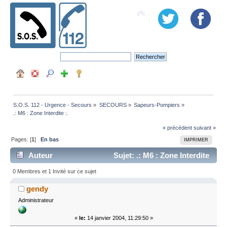
S.O.S. 112 - Urgence - Secours
»
SECOURS
»
Sapeurs-Pompiers
»
.: M6 : Zone Interdite :.
« précédent
suivant »
Pages: [
1
]
En bas
IMPRIMER
Auteur
Sujet: .: M6 : Zone Interdite
:. (Lu 21939 fois)
0 Membres et 1 Invité sur ce sujet
gendy
Administrateur
«
le:
14 janvier 2004, 11:29:50 »