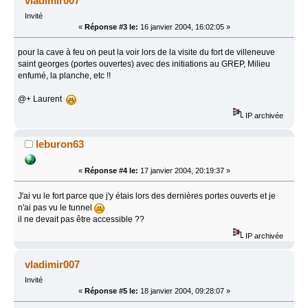
vladimir007
Invité
«
Réponse #3 le:
16 janvier 2004, 16:02:05 »
pour la cave à feu on peut la voir lors de la visite du fort de villeneuve
saint georges (portes ouvertes) avec des initiations au GREP, Milieu
enfumé, la planche, etc !!
@+ Laurent
IP archivée
leburon63
«
Réponse #4 le:
17 janvier 2004, 20:19:37 »
J'ai vu le fort parce que j'y étais lors des dernières portes ouverts et je
n'ai pas vu le tunnel
il ne devait pas être accessible ??
IP archivée
vladimir007
Invité
«
Réponse #5 le:
18 janvier 2004, 09:28:07 »