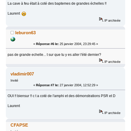
La cave à feu était à coté des baptemes de grandes échelles !!
Laurent
IP archivée
leburon63
«
Réponse #6 le:
25 janvier 2004, 23:29:45 »
pas de grande echelle... t sur que tu y es aller l'été dernier?
IP archivée
vladimir007
Invité
«
Réponse #7 le:
27 janvier 2004, 12:52:29 »
OUI !! biensur !! c t a coté de l'amphi et des démonstrations PSR et D
Laurent
IP archivée
CFAPSE