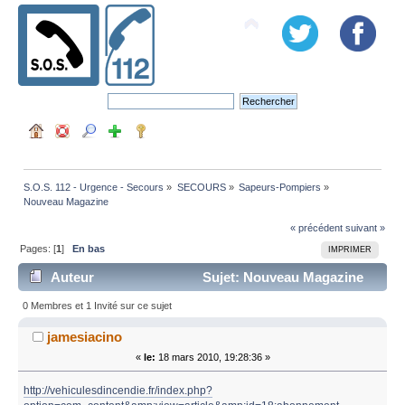
S.O.S. 112 - Urgence - Secours
»
SECOURS
»
Sapeurs-Pompiers
»
Nouveau Magazine
« précédent
suivant »
Pages: [
1
]
En bas
IMPRIMER
Auteur
Sujet: Nouveau Magazine
(Lu 5110 fois)
0 Membres et 1 Invité sur ce sujet
jamesiacino
«
le:
18 mars 2010, 19:28:36 »
http://vehiculesdincendie.fr/index.php?