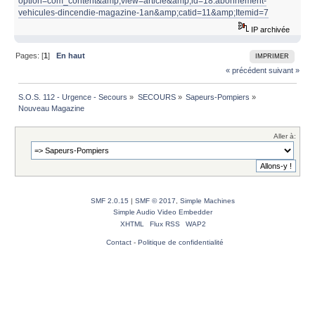
option=com_content&amp;view=article&amp;id=18:abonnement-
vehicules-dincendie-magazine-1an&amp;catid=11&amp;Itemid=7
IP archivée
Pages: [
1
]
En haut
IMPRIMER
« précédent
suivant »
S.O.S. 112 - Urgence - Secours
»
SECOURS
»
Sapeurs-Pompiers
»
Nouveau Magazine
Aller à:
SMF 2.0.15
|
SMF © 2017
,
Simple Machines
Simple Audio Video Embedder
XHTML
Flux RSS
WAP2
Contact
-
Politique de confidentialité