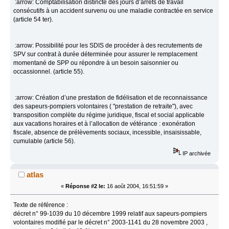
:arrow: Comptabilisation distincte des jours d’arrêts de travail
consécutifs à un accident survenu ou une maladie contractée en service
(article 54 ter).
:arrow: Possibilité pour les SDIS de procéder à des recrutements de
SPV sur contrat à durée déterminée pour assurer le remplacement
momentané de SPP ou répondre à un besoin saisonnier ou
occassionnel. (article 55).
:arrow: Création d’une prestation de fidélisation et de reconnaissance
des sapeurs-pompiers volontaires ( "prestation de retraite"), avec
transposition complète du régime juridique, fiscal et social applicable
aux vacations horaires et à l’allocation de vétérance : exonération
fiscale, absence de prélèvements sociaux, incessible, insaisissable,
cumulable (article 56).
IP archivée
atlas
«
Réponse #2 le:
16 août 2004, 16:51:59 »
Texte de référence :
décret n° 99-1039 du 10 décembre 1999 relatif aux sapeurs-pompiers
volontaires modifié par le décret n° 2003-1141 du 28 novembre 2003 ,