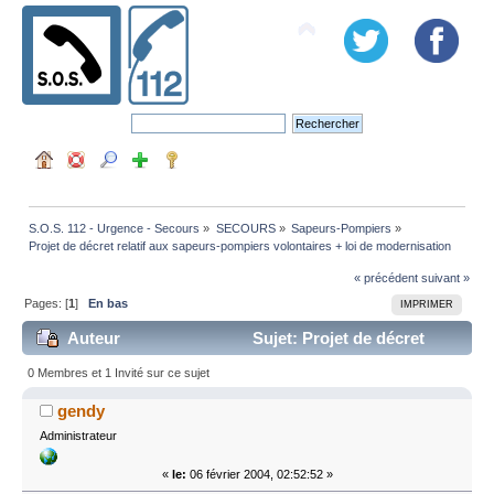
S.O.S. 112 - Urgence - Secours
»
SECOURS
»
Sapeurs-Pompiers
»
Projet de décret relatif aux sapeurs-pompiers volontaires + loi de modernisation 
« précédent
suivant »
Pages: [
1
]
En bas
IMPRIMER
Auteur
Sujet: Projet de décret
relatif aux sapeurs-pompiers volontaires + loi de
0 Membres et 1 Invité sur ce sujet
modernisation (Lu 22353 fois)
gendy
Administrateur
«
le:
06 février 2004, 02:52:52 »