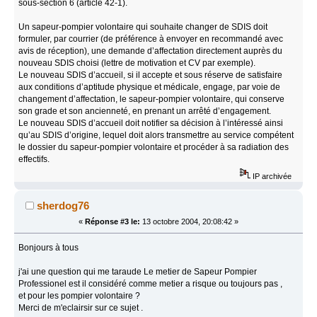
sous-section 6 (article 42-1).
Un sapeur-pompier volontaire qui souhaite changer de SDIS doit
formuler, par courrier (de préférence à envoyer en recommandé avec
avis de réception), une demande d’affectation directement auprès du
nouveau SDIS choisi (lettre de motivation et CV par exemple).
Le nouveau SDIS d’accueil, si il accepte et sous réserve de satisfaire
aux conditions d’aptitude physique et médicale, engage, par voie de
changement d’affectation, le sapeur-pompier volontaire, qui conserve
son grade et son ancienneté, en prenant un arrêté d’engagement.
Le nouveau SDIS d’accueil doit notifier sa décision à l’intéressé ainsi
qu’au SDIS d’origine, lequel doit alors transmettre au service compétent
le dossier du sapeur-pompier volontaire et procéder à sa radiation des
effectifs.
IP archivée
sherdog76
«
Réponse #3 le:
13 octobre 2004, 20:08:42 »
Bonjours à tous
j'ai une question qui me taraude Le metier de Sapeur Pompier
Professionel est il considéré comme metier a risque ou toujours pas ,
et pour les pompier volontaire ?
Merci de m'eclairsir sur ce sujet .