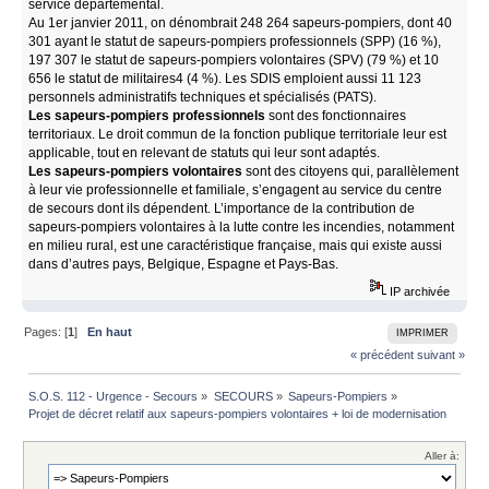
service départemental.
Au 1er janvier 2011, on dénombrait 248 264 sapeurs-pompiers, dont 40
301 ayant le statut de sapeurs-pompiers professionnels (SPP) (16 %),
197 307 le statut de sapeurs-pompiers volontaires (SPV) (79 %) et 10
656 le statut de militaires4 (4 %). Les SDIS emploient aussi 11 123
personnels administratifs techniques et spécialisés (PATS).
Les sapeurs-pompiers professionnels
sont des fonctionnaires
territoriaux. Le droit commun de la fonction publique territoriale leur est
applicable, tout en relevant de statuts qui leur sont adaptés.
Les sapeurs-pompiers volontaires
sont des citoyens qui, parallèlement
à leur vie professionnelle et familiale, s’engagent au service du centre
de secours dont ils dépendent. L’importance de la contribution de
sapeurs-pompiers volontaires à la lutte contre les incendies, notamment
en milieu rural, est une caractéristique française, mais qui existe aussi
dans d’autres pays, Belgique, Espagne et Pays-Bas.
IP archivée
Pages: [
1
]
En haut
IMPRIMER
« précédent
suivant »
S.O.S. 112 - Urgence - Secours
»
SECOURS
»
Sapeurs-Pompiers
»
Projet de décret relatif aux sapeurs-pompiers volontaires + loi de modernisation 
Aller à: