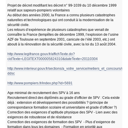
Projet de décret modifiant les décret n° 99-1039 du 10 décembre 1999
relatif aux sapeurs-pompiers volontaires
Au début des années 2000, la France a connu plusieurs catastrophes
naturelles et technologiques qui ont conduit à la modernisation de la
sécurité civile.
Les retours d’expérience de plusieurs catastrophes que venait de
connaître la France (tempêtes de décembre 1999, l’explosion de l’usine
AZF de Toulouse en septembre 2001, canicule de l’été 2003, etc.) ont
abouti à la rénovation de la sécurité civile, avec la loi du 13 août 2004.
http://www.legifrance.gouv.fr/affichTexte.do?
cidTexte=LEGITEXT000005824310&dateTexte=20110304
http://www.interieur.gouv.fr/sections/a_votre_service/metiers_et_concours/secu
ddsc
http://www.pompiers.fr/index.php?id=5691
Age minimal de recrutement des SPV à 16 ans
Recrutement direct des diplômés au grade d'officier de SPV : Cela existe
déjà : extension et développement des possibilités ? (principe de
correspondance formation scolaire et universitaire et grade d’officier ?)
Correction des exigences d’aptitude physique des SPV - Lien avec des
exigences de robustesse et de résistance
Correction des exigences de formation des SPV - Plus d’exigence de
formation dans tous les domaines - Formation en priorité aux