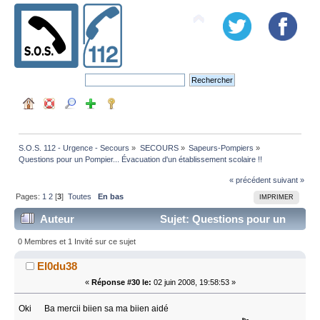
S.O.S. 112 - Urgence - Secours
»
SECOURS
»
Sapeurs-Pompiers
»
Questions pour un Pompier... Évacuation d'un établissement scolaire !!
« précédent
suivant »
Pages:
1
2
[
3
]
Toutes
En bas
IMPRIMER
Auteur
Sujet: Questions pour un
Pompier... Évacuation d'un établissement scolaire !!
0 Membres et 1 Invité sur ce sujet
(Lu 40430 fois)
El0du38
«
Réponse #30 le:
02 juin 2008, 19:58:53 »
Oki Ba mercii biien sa ma biien aidé