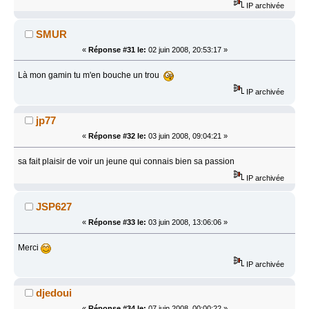
IP archivée
SMUR
«
Réponse #31 le:
02 juin 2008, 20:53:17 »
Là mon gamin tu m'en bouche un trou
IP archivée
jp77
«
Réponse #32 le:
03 juin 2008, 09:04:21 »
sa fait plaisir de voir un jeune qui connais bien sa passion
IP archivée
JSP627
«
Réponse #33 le:
03 juin 2008, 13:06:06 »
Merci
IP archivée
djedoui
«
Réponse #34 le:
07 juin 2008, 00:00:22 »