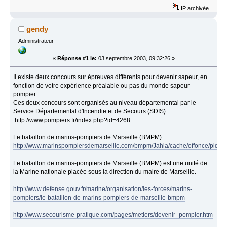
IP archivée
gendy
Administrateur
«
Réponse #1 le:
03 septembre 2003, 09:32:26 »
Il existe deux concours sur épreuves différents pour devenir sapeur, en
fonction de votre expérience préalable ou pas du monde sapeur-
pompier.
Ces deux concours sont organisés au niveau départemental par le
Service Départemental d'Incendie et de Secours (SDIS).
http://www.pompiers.fr/index.php?id=4268
Le bataillon de marins-pompiers de Marseille (BMPM)
http://www.marinspompiersdemarseille.com/bmpm/Jahia/cache/offonce/pid/2
Le bataillon de marins-pompiers de Marseille (BMPM) est une unité de
la Marine nationale placée sous la direction du maire de Marseille.
http://www.defense.gouv.fr/marine/organisation/les-forces/marins-
pompiers/le-bataillon-de-marins-pompiers-de-marseille-bmpm
http://www.secourisme-pratique.com/pages/metiers/devenir_pompier.htm