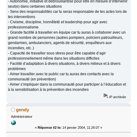
- Autonomie, initiative et débrouillardise pour être en mesure d’intervenir
seul(e) dans certaines situations
- Sens des responsabilités car tu seras responsable de tes actes lors de
tes interventions
- Civisme, discipline, honnêteté et leadership pour agir avec
professionnalisme
- Grande facilité à travailler en équipe car tu auras à collaborer avec un
grand nombre de personnes (autres pompiers, policiers patrouilleurs,
gendarmes, ambulanciers, agents de sécurité, enquêteurs aux
incendies, etc..)
- Capacité de travailler sous stress pour être capable d’agir
professionnellement même dans les situations difficiles
- Facilité d’adaptation à divers situations, à divers milieux et à divers
problèmes
- Aimer travailler avec le public car tu auras des contacts avec la
communauté (en prévention)
- Aimer s’impliquer dans la communauté pour participer à l’éducation et
à la sensibilisation à la prévention des incendies
IP archivée
gendy
Administrateur
«
Réponse #2 le:
14 janvier 2004, 11:26:07 »