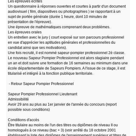
Les épreuves écrites
Un questionnaire à réponses ouvertes et courtes à partir d'un document
audiovisuel ( film, diapositives ou photographies ) se rapportant à un
sujet de portée générale (durée 1 heure, dont 10 minutes de
présentation de l'épreuve).
Une épreuve de mathématiques comprenant deux problèmes.
Les épreuves orales
Un entretien avec le jury ( court exposé sur son parcours professionnel
en vue d'apprécier les aptitudes générales et professionnelles du
candidat ainsi que ses motivations).
Une fois recruté, il est nommé sapeur-pompier professionnel 2è classe.
Le nouveau Sapeur Pompier Professionnel est alors stagiaire pendant
un an et doit suivre une formation de 16 semaines au minimum dans une
école départementale de Sapeurs Pompiers. A l'issue de ce stage, il est
titularisé et intégré à la fonction publique territoriale.
- Retour Sapeur Pompier Professionnel
Sapeur Pompier Professionnel Lieutenant
Admissibilité
Avoir 29 ans au plus au 1er janvier de l'année du concours (report
possible sous conditions)
Conditions d'accès
Être titulaire au moins de l'un des titres ou diplômes de niveau II ou
homologués à ce niveau (bac + 3) (voir arrêté du 18 octobre 2001
établissant la liste des diplômes de l'enseignement supérieur et titres de