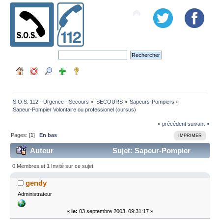
S.O.S. 112 - Urgence - Secours
»
SECOURS
»
Sapeurs-Pompiers
»
Sapeur-Pompier Volontaire ou professionel (cursus)
« précédent
suivant »
Pages: [
1
]
En bas
IMPRIMER
Auteur
Sujet: Sapeur-Pompier
Volontaire ou professionel (cursus) (Lu 99099 fois)
0 Membres et 1 Invité sur ce sujet
gendy
Administrateur
«
le:
03 septembre 2003, 09:31:17 »