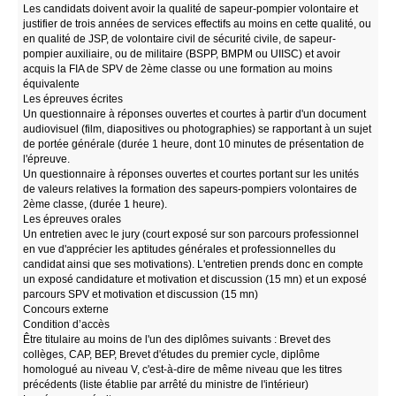
Les candidats doivent avoir la qualité de sapeur-pompier volontaire et
justifier de trois années de services effectifs au moins en cette qualité, ou
en qualité de JSP, de volontaire civil de sécurité civile, de sapeur-
pompier auxiliaire, ou de militaire (BSPP, BMPM ou UIISC) et avoir
acquis la FIA de SPV de 2ème classe ou une formation au moins
équivalente
Les épreuves écrites
Un questionnaire à réponses ouvertes et courtes à partir d'un document
audiovisuel (film, diapositives ou photographies) se rapportant à un sujet
de portée générale (durée 1 heure, dont 10 minutes de présentation de
l'épreuve.
Un questionnaire à réponses ouvertes et courtes portant sur les unités
de valeurs relatives la formation des sapeurs-pompiers volontaires de
2ème classe, (durée 1 heure).
Les épreuves orales
Un entretien avec le jury (court exposé sur son parcours professionnel
en vue d'apprécier les aptitudes générales et professionnelles du
candidat ainsi que ses motivations). L'entretien prends donc en compte
un exposé candidature et motivation et discussion (15 mn) et un exposé
parcours SPV et motivation et discussion (15 mn)
Concours externe
Condition d’accès
Être titulaire au moins de l'un des diplômes suivants : Brevet des
collèges, CAP, BEP, Brevet d'études du premier cycle, diplôme
homologué au niveau V, c'est-à-dire de même niveau que les titres
précédents (liste établie par arrêté du ministre de l'intérieur)