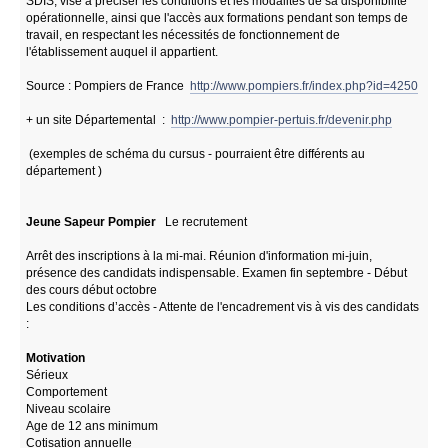
SDIS, vise à préciser les conditions et les modalités de sa disponibilité
opérationnelle, ainsi que l'accès aux formations pendant son temps de
travail, en respectant les nécessités de fonctionnement de
l'établissement auquel il appartient.
Source : Pompiers de France
http://www.pompiers.fr/index.php?id=4250
+ un site Départemental :
http://www.pompier-pertuis.fr/devenir.php
(exemples de schéma du cursus - pourraient être différents au
département )
Jeune Sapeur Pompier
Le recrutement
Arrêt des inscriptions à la mi-mai. Réunion d'information mi-juin,
présence des candidats indispensable. Examen fin septembre - Début
des cours début octobre
Les conditions d’accès - Attente de l'encadrement vis à vis des candidats
:
Motivation
Sérieux
Comportement
Niveau scolaire
Age de 12 ans minimum
Cotisation annuelle