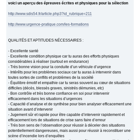
voici un aperçu des épreuves écrites et physiques pour la sélection
http://www.sdis54.fr/article.php3?id_rubrique=211
http://www.urgence-pratique.com/les-formations
QUALITÉS ET APTITUDES NÉCESSAIRES :
- Excellente santé
- Excellente condition physique car tu auras des efforts physiques
considérables à réaliser (surtout en endurance)
- Très bonne vision pour la conduite d’un véhicule d’urgence
- Intérêts pour les problèmes sociaux car tu auras à intervenir dans
toutes sortes de conflits et problèmes de la société
- Équilibre émotif et empathie car tu seras souvent au cœur de situations
difficiles (décès, blessés graves, sinistrés démunies, etc)
- Bon contrôle et très bonne confiance en soi pour intervenir
efficacement dans les situations d’urgences
- Capacité d’analyse et de synthèse pour bien analyser efficacement une
situation avant d’intervenir
- Jugement sûr et rapide pour être capable d’intervenir rapidement et
efficacement lors de situations de crise sans faire d’erreur
- Très bon sens de l’observation pour réussir à déceler des situations
potentiellement dangereuses, mais aussi pour réussir à reconstituer une
scène d’incendie lors d’enquêtes