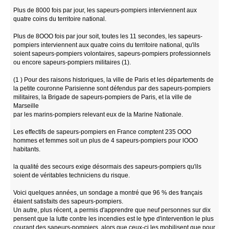
Plus de 8000 fois par jour, les sapeurs-pompiers interviennent aux
quatre coins du territoire national.
Plus de 8OOO fois par jour soit, toutes les 11 secondes, les sapeurs-
pompiers interviennent aux quatre coins du territoire national, qu'ils
soient sapeurs-pompiers volontaires, sapeurs-pompiers professionnels
ou encore sapeurs-pompiers militaires (1).
(1 ) Pour des raisons historiques, la ville de Paris et les départements de
la petite couronne Parisienne sont défendus par des sapeurs-pompiers
militaires, la Brigade de sapeurs-pompiers de Paris, et la ville de
Marseille
par les marins-pompiers relevant eux de la Marine Nationale.
Les effectifs de sapeurs-pompiers en France comptent 235 OOO
hommes et femmes soit un plus de 4 sapeurs-pompiers pour lOOO
habitants.
la qualité des secours exige désormais des sapeurs-pompiers qu'ils
soient de véritables techniciens du risque.
Voici quelques années, un sondage a montré que 96 % des français
étaient satisfaits des sapeurs-pompiers.
Un autre, plus récent, a permis d'apprendre que neuf personnes sur dix
pensent que la lutte contre les incendies est le type d'intervention le plus
courant des sapeurs-pompiers, alors que ceux-ci les mobilisent que pour