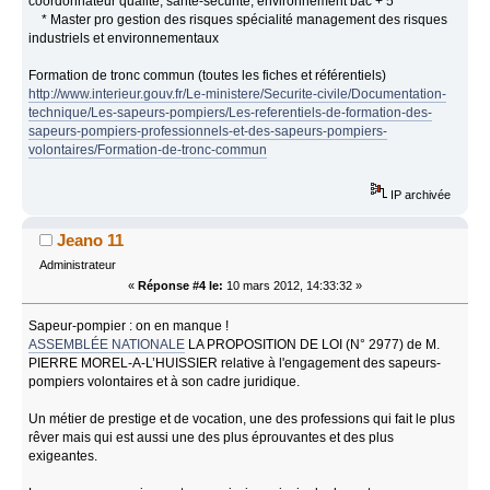
coordonnateur qualité, santé-sécurité, environnement bac + 5
* Master pro gestion des risques spécialité management des risques
industriels et environnementaux
Formation de tronc commun (toutes les fiches et référentiels)
http://www.interieur.gouv.fr/Le-ministere/Securite-civile/Documentation-
technique/Les-sapeurs-pompiers/Les-referentiels-de-formation-des-
sapeurs-pompiers-professionnels-et-des-sapeurs-pompiers-
volontaires/Formation-de-tronc-commun
IP archivée
Jeano 11
Administrateur
«
Réponse #4 le:
10 mars 2012, 14:33:32 »
Sapeur-pompier : on en manque !
ASSEMBLÉE NATIONALE
LA PROPOSITION DE LOI (N° 2977) de M.
PIERRE MOREL-A-L’HUISSIER relative à l'engagement des sapeurs-
pompiers volontaires et à son cadre juridique.
Un métier de prestige et de vocation, une des professions qui fait le plus
rêver mais qui est aussi une des plus éprouvantes et des plus
exigeantes.