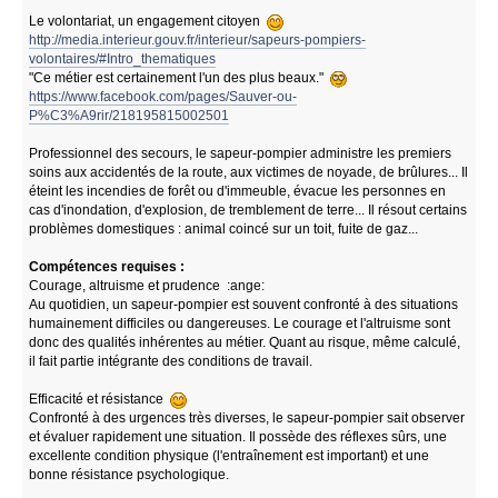
Le volontariat, un engagement citoyen
http://media.interieur.gouv.fr/interieur/sapeurs-pompiers-
volontaires/#Intro_thematiques
"Ce métier est certainement l'un des plus beaux."
https://www.facebook.com/pages/Sauver-ou-
P%C3%A9rir/218195815002501
Professionnel des secours, le sapeur-pompier administre les premiers
soins aux accidentés de la route, aux victimes de noyade, de brûlures... Il
éteint les incendies de forêt ou d'immeuble, évacue les personnes en
cas d'inondation, d'explosion, de tremblement de terre... Il résout certains
problèmes domestiques : animal coincé sur un toit, fuite de gaz...
Compétences requises :
Courage, altruisme et prudence :ange:
Au quotidien, un sapeur-pompier est souvent confronté à des situations
humainement difficiles ou dangereuses. Le courage et l'altruisme sont
donc des qualités inhérentes au métier. Quant au risque, même calculé,
il fait partie intégrante des conditions de travail.
Efficacité et résistance
Confronté à des urgences très diverses, le sapeur-pompier sait observer
et évaluer rapidement une situation. Il possède des réflexes sûrs, une
excellente condition physique (l'entraînement est important) et une
bonne résistance psychologique.