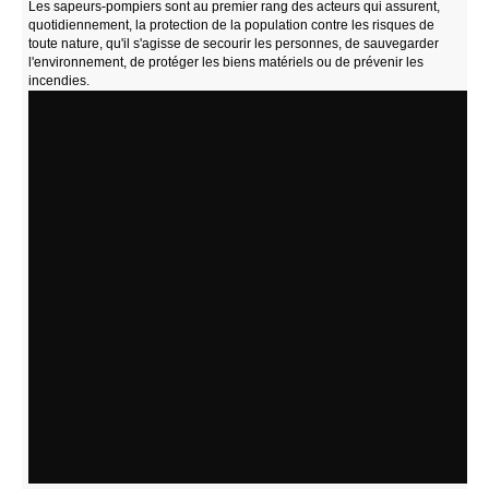
Les sapeurs-pompiers sont au premier rang des acteurs qui assurent,
quotidiennement, la protection de la population contre les risques de
toute nature, qu'il s'agisse de secourir les personnes, de sauvegarder
l'environnement, de protéger les biens matériels ou de prévenir les
incendies.