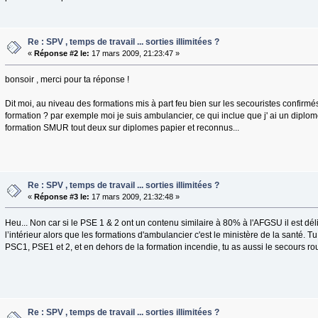
Re : SPV , temps de travail ... sorties illimitées ?
«
Réponse #2 le:
17 mars 2009, 21:23:47 »
bonsoir , merci pour ta réponse !
Dit moi, au niveau des formations mis à part feu bien sur les secouristes confirmés
formation ? par exemple moi je suis ambulancier, ce qui inclue que j' ai un diplo
formation SMUR tout deux sur diplomes papier et reconnus...
Re : SPV , temps de travail ... sorties illimitées ?
«
Réponse #3 le:
17 mars 2009, 21:32:48 »
Heu... Non car si le PSE 1 & 2 ont un contenu similaire à 80% à l'AFGSU il est déli
l’intérieur alors que les formations d'ambulancier c'est le ministère de la santé. Tu
PSC1, PSE1 et 2, et en dehors de la formation incendie, tu as aussi le secours ro
Re : SPV , temps de travail ... sorties illimitées ?