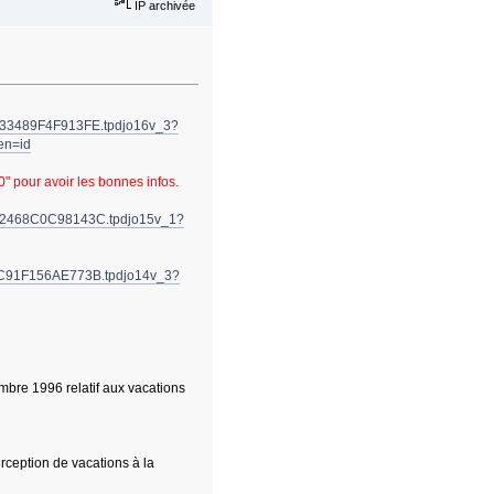
IP archivée
AB33489F4F913FE.tpdjo16v_3?
en=id
0" pour avoir les bonnes infos.
F8C2468C0C98143C.tpdjo15v_1?
E8C91F156AE773B.tpdjo14v_3?
mbre 1996 relatif aux vacations
erception de vacations à la