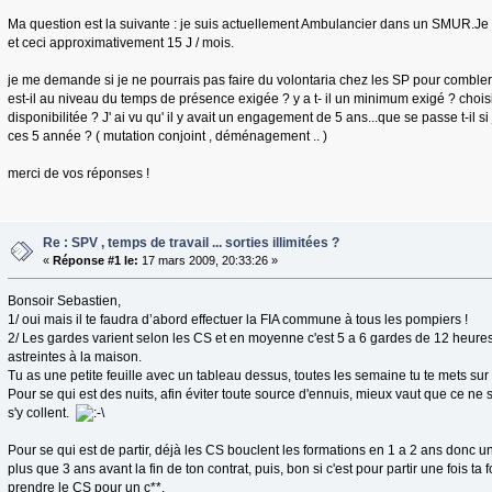
Ma question est la suivante : je suis actuellement Ambulancier dans un SMUR.Je
et ceci approximativement 15 J / mois.
je me demande si je ne pourrais pas faire du volontaria chez les SP pour combler
est-il au niveau du temps de présence exigée ? y a t- il un minimum exigé ? choisi
disponibilitée ? J' ai vu qu' il y avait un engagement de 5 ans...que se passe t-il si
ces 5 année ? ( mutation conjoint , déménagement .. )
merci de vos réponses !
Re : SPV , temps de travail ... sorties illimitées ?
«
Réponse #1 le:
17 mars 2009, 20:33:26 »
Bonsoir Sebastien,
1/ oui mais il te faudra d’abord effectuer la FIA commune à tous les pompiers !
2/ Les gardes varient selon les CS et en moyenne c'est 5 a 6 gardes de 12 heures
astreintes à la maison.
Tu as une petite feuille avec un tableau dessus, toutes les semaine tu te mets su
Pour se qui est des nuits, afin éviter toute source d'ennuis, mieux vaut que ce ne
s'y collent.
Pour se qui est de partir, déjà les CS bouclent les formations en 1 a 2 ans donc un
plus que 3 ans avant la fin de ton contrat, puis, bon si c'est pour partir une fois ta f
prendre le CS pour un c**.