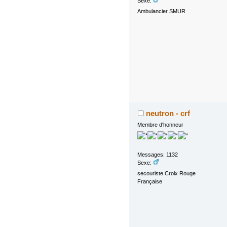
Sexe:
Ambulancier SMUR
neutron - crf
Membre d'honneur
Messages: 1132
Sexe:
secouriste Croix Rouge
Française