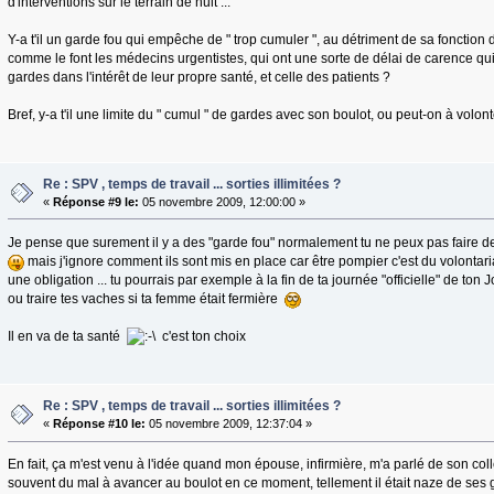
d'interventions sur le terrain de nuit ...
Y-a t'il un garde fou qui empêche de " trop cumuler ", au détriment de sa fonction
comme le font les médecins urgentistes, qui ont une sorte de délai de carence qu
gardes dans l'intérêt de leur propre santé, et celle des patients ?
Bref, y-a t'il une limite du " cumul " de gardes avec son boulot, ou peut-on à volont
Re : SPV , temps de travail ... sorties illimitées ?
«
Réponse #9 le:
05 novembre 2009, 12:00:00 »
Je pense que surement il y a des "garde fou" normalement tu ne peux pas faire 
mais j'ignore comment ils sont mis en place car être pompier c'est du volontari
une obligation ... tu pourrais par exemple à la fin de ta journée "officielle" de ton 
ou traire tes vaches si ta femme était fermière
Il en va de ta santé
c'est ton choix
Re : SPV , temps de travail ... sorties illimitées ?
«
Réponse #10 le:
05 novembre 2009, 12:37:04 »
En fait, ça m'est venu à l'idée quand mon épouse, infirmière, m'a parlé de son col
souvent du mal à avancer au boulot en ce moment, tellement il était naze de ses 