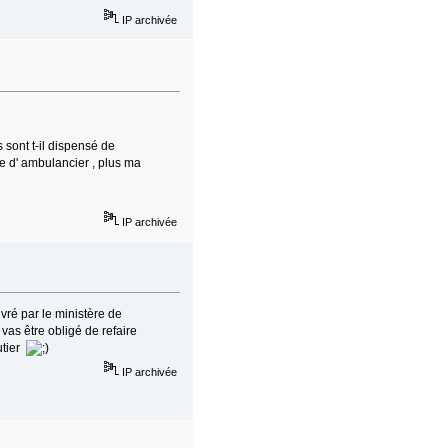
IP archivée
 sont t-il dispensé de
me d' ambulancier , plus ma
IP archivée
vré par le ministère de
 vas être obligé de refaire
utier
IP archivée