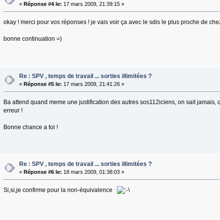
«
Réponse #4 le:
17 mars 2009, 21:39:15 »
okay ! merci pour vos réponses ! je vais voir ça avec le sdis le plus proche de che
bonne continuation =)
Re : SPV , temps de travail ... sorties illimitées ?
«
Réponse #5 le:
17 mars 2009, 21:41:26 »
Ba attend quand meme une justification des autres sos112iciens, on sait jamais, q
erreur !
Bonne chance a toi !
Re : SPV , temps de travail ... sorties illimitées ?
«
Réponse #6 le:
18 mars 2009, 01:38:03 »
Si,si,je confirme pour la non-équivalence