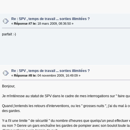
Re : SPV , temps de travail ... sorties illimitées ?
«
Réponse #7 le:
18 mars 2009, 08:36:50 »
parfait :-)
Re : SPV , temps de travail ... sorties illimitées ?
«
Réponse #8 le:
04 novembre 2009, 16:49:09 »
Bonjour,
Je m'intéresse au statut de SPV dans le cadre de mes interrogations sur " faire qu
Quand j'entends les retours d'interventions, ou les " grosses nuits ", j'ai du mal 
des gardes.
Y-a t'il une limite " de sécurité " du nombre d'heures que quelqu'un peut effectuer 
ou non ? Genre un gars enchaîne les gardes de pompier avec son boulot toute la