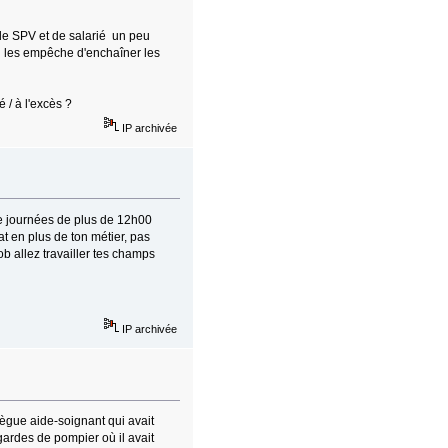
 de SPV et de salarié un peu
i les empêche d'enchaîner les
é / à l'excès ?
IP archivée
de journées de plus de 12h00
at en plus de ton métier, pas
Job allez travailler tes champs
IP archivée
lègue aide-soignant qui avait
gardes de pompier où il avait