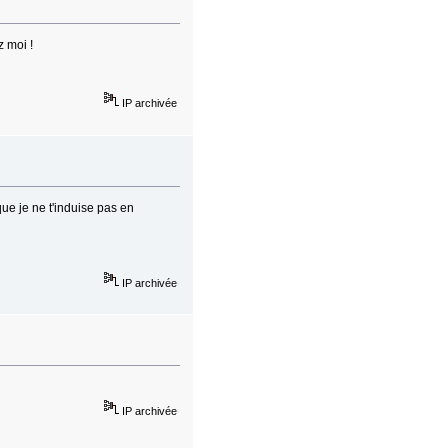
z moi !
IP archivée
ue je ne t'induise pas en
IP archivée
IP archivée