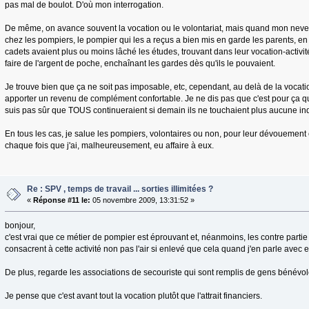
pas mal de boulot. D'où mon interrogation.
De même, on avance souvent la vocation ou le volontariat, mais quand mon neveu
chez les pompiers, le pompier qui les a reçus a bien mis en garde les parents, e
cadets avaient plus ou moins lâché les études, trouvant dans leur vocation-activi
faire de l'argent de poche, enchaînant les gardes dès qu'ils le pouvaient.
Je trouve bien que ça ne soit pas imposable, etc, cependant, au delà de la vocati
apporter un revenu de complément confortable. Je ne dis pas que c'est pour ça que
suis pas sûr que TOUS continueraient si demain ils ne touchaient plus aucune in
En tous les cas, je salue les pompiers, volontaires ou non, pour leur dévouement 
chaque fois que j'ai, malheureusement, eu affaire à eux.
Re : SPV , temps de travail ... sorties illimitées ?
«
Réponse #11 le:
05 novembre 2009, 13:31:52 »
bonjour,
c'est vrai que ce métier de pompier est éprouvant et, néanmoins, les contre partie
consacrent à cette activité non pas l'air si enlevé que cela quand j'en parle avec 
De plus, regarde les associations de secouriste qui sont remplis de gens bénévol
Je pense que c'est avant tout la vocation plutôt que l'attrait financiers.