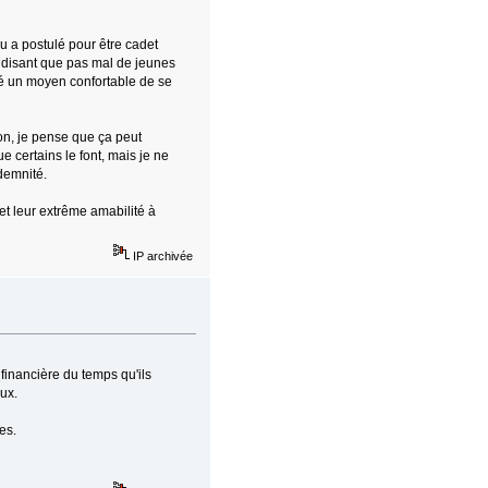
 a postulé pour être cadet
n disant que pas mal de jeunes
té un moyen confortable de se
on, je pense que ça peut
 certains le font, mais je ne
demnité.
et leur extrême amabilité à
IP archivée
 financière du temps qu'ils
eux.
es.