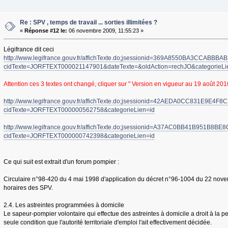
Re : SPV , temps de travail ... sorties illimitées ?
«
Réponse #12 le:
06 novembre 2009, 11:55:23 »
Légifrance dit ceci
http://www.legifrance.gouv.fr/affichTexte.do;jsessionid=369A8550BA3CCABBB
cidTexte=JORFTEXT000021147901&dateTexte=&oldAction=rechJO&categorieLi
Attention ces 3 textes ont changé, cliquer sur " Version en vigueur au 19 août 201
http://www.legifrance.gouv.fr/affichTexte.do;jsessionid=42AEDA0CC831E9E4
cidTexte=JORFTEXT000000562758&categorieLien=id
http://www.legifrance.gouv.fr/affichTexte.do;jsessionid=A37AC0BB41B951B8B
cidTexte=JORFTEXT000000742398&categorieLien=id
Ce qui suit est extrait d'un forum pompier :
Circulaire n°98-420 du 4 mai 1998 d'application du décret n°96-1004 du 22 nove
horaires des SPV.
2.4. Les astreintes programmées à domicile
Le sapeur-pompier volontaire qui effectue des astreintes à domicile a droit à la p
seule condition que l'autorité territoriale d'emploi l'ait effectivement décidée.