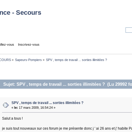
tifiez-vous
Inscrivez-vous
COURS
»
Sapeurs-Pompiers
»
SPV , temps de travail ... sorties illimitées ? 
Sujet: SPV , temps de travail ... sorties illimitées ? (Lu 29992 fo
SPV , temps de travail ... sorties illimitées ?
«
le:
17 mars 2009, 16:54:24 »
Salut a tous !
je suis tout nouveaux sur ces forum je me présente donc j ' ai 26 ans et j' habite Pa