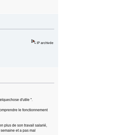
IP archivée
elquechose d'utile ".
à comprendre le fonctionnement
en plus de son travail salarié,
 semaine et a pas mal