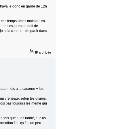
 travaile donc en garde de 12h
 ces temps libres mais qu' en
t-on ses jours ou nuit de
 je suis contraint de partir dans
IP archivée
 par mois à la caserne + les
r un créneaux selon tes dispos.
 sois pas toujours les même qui
e fois que tu es formé, tu n'as
ormation fini, ça fait un peu