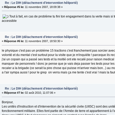
Re : Le DIH (détachement d'intervention héliporté)
«
Réponse #5 le:
11 novembre 2007, 18:09:38 »
Tout à fait, en cas de problème tu fini ton engagement dans la verte mais si
accessible
Re : Le DIH (détachement d'intervention héliporté)
«
Réponse #6 le:
11 novembre 2007, 18:50:30 »
le physique c'est pas un probléme 15 tractions c'est franchement pas sorcier avec
volonté et du mental c'est surtout pour la visite que je m'inquiéte ! parceque ils re
j'ai un copain qui a passé ses tests et la moitié ont ete recalé pour raison medical 
manquer de personnels ! donc je pense que je vais deja passer les tests pour les 
recaler a la brigade (ce serait la pire chose qui puisse m'arriver mais bon...) au moi
a l'air sympa aussi ! pour le grep on verra mais ça me tente c'est vrai ! mais la fau
Re : Le DIH (détachement d'intervention héliporté)
«
Réponse #7 le:
02 août 2010, 11:07:06 »
Bonjour,
Les unités d'instruction et d'intervention de la sécurité civile (UIISC) sont des uni
fonctionnement militaire. Elles font partie de l'Armée de terre et appartiennent à l