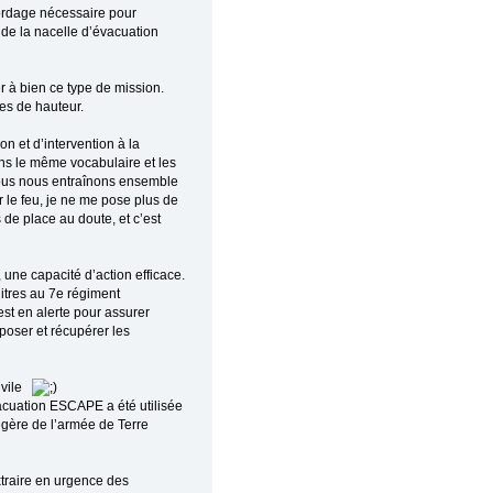
ordage nécessaire pour
 de la nacelle d’évacuation
r à bien ce type de mission.
es de hauteur.
n et d’intervention à la
ons le même vocabulaire et les
nous nous entraînons ensemble
 le feu, je ne me pose plus de
s de place au doute, et c’est
 une capacité d’action efficace.
itres au 7e régiment
 est en alerte pour assurer
poser et récupérer les
ivile
vacuation ESCAPE a été utilisée
 légère de l’armée de Terre
traire en urgence des