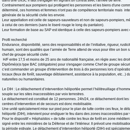
dans une UIISC il faut s'engager en signant un contrat avec l'armée de terre.
Contrairement aux pompiers qui protègent les personnes et les biens d'une commu
déterminé, ces hommes et femmes n'ont pas de compétence territoriale mais inter
générale de la sécurité civile les envoie.
Leur appellation est celle de sapeurs-sauveteurs et non de sapeurs-pompiers, m
à celui de ces derniers (sans le liseré rouge le long du pantalon).
Leur formation de base au SAP est identique à celle des sapeurs-pompiers avec en
Profil recherché
Endurance, disponibilité, sens des responsabilités et de l’initiative, rigueur, rustic
humain, sont des qualités que l’armée de Terre attend de vous pour être un bon s
chef de groupe sécurité civile :
H/F entre 17,5 et moins de 25 ans de nationalité française, en règle avec les droit
Diplômé(e)s type BAC (obligatoire) pour s'engager comme Chef de groupe sécurité
c’est commander un groupe d'intervention de trois à dix personnes lors d’opérati
locaux (feux de forêt, sauvetage déblaiement, assistance à la population, etc...) 
naturelles ou humanitaires.
Le DIH : Le détachement d’intervention héliportée permet l’hélitreuillage d’homme
souple sur les sites inaccessibles par voix terrestres.
Le détachement est constitué de 12 personnes. 24h/24, ce détachement dont les 
centres d’intervention et de secours est donc mobilisable.
Une unité spécialement mise sur pied pour le plan de lutte contre ces feux, le dé
héliporté (DIH), intervient pour endiguer le feu dans des zones inaccessibles par v
Pour le dispositif « Héphaïstos » de lutte contre les feux de forêt en zone médite
signé entre les ministères de la Défense et de l’Intérieur. Il prévoit une mobilisat
la période estivale. Le détachement d’intervention héliporté (DIH) est spécialemen