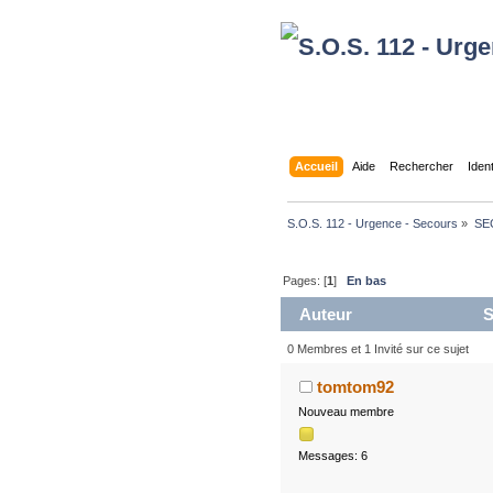
Accueil
Aide
Rechercher
Iden
S.O.S. 112 - Urgence - Secours
»
SE
Pages: [
1
]
En bas
Auteur
S
0 Membres et 1 Invité sur ce sujet
tomtom92
Nouveau membre
Messages: 6