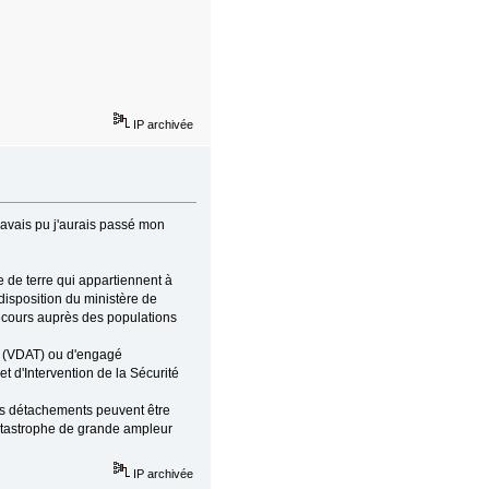
IP archivée
j'avais pu j'aurais passé mon
ée de terre qui appartiennent à
disposition du ministère de
secours auprès des populations
re (VDAT) ou d'engagé
et d'Intervention de la Sécurité
es détachements peuvent être
catastrophe de grande ampleur
IP archivée