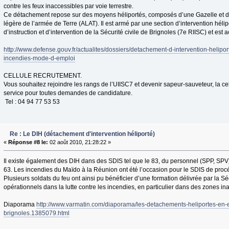
contre les feux inaccessibles par voie terrestre.
Ce détachement repose sur des moyens héliportés, composés d’une Gazelle et d
légère de l’armée de Terre (ALAT). Il est armé par une section d’intervention héli
d’instruction et d’intervention de la Sécurité civile de Brignoles (7e RIISC) et e
http://www.defense.gouv.fr/actualites/dossiers/detachement-d-intervention-heliport
incendies-mode-d-emploi
CELLULE RECRUTEMENT.
Vous souhaitez rejoindre les rangs de l’UIISC7 et devenir sapeur-sauveteur, la cel
service pour toutes demandes de candidature.
Tel : 04 94 77 53 53
Re : Le DIH (détachement d'intervention héliporté)
«
Réponse #8 le:
02 août 2010, 21:28:22 »
Il existe également des DIH dans des SDIS tel que le 83, du personnel (SPP, SPV
63. Les incendies du Maïdo à la Réunion ont été l’occasion pour le SDIS de procé
Plusieurs soldats du feu ont ainsi pu bénéficier d’une formation délivrée par la Séc
opérationnels dans la lutte contre les incendies, en particulier dans des zones ina
Diaporama
http://www.varmatin.com/diaporama/les-detachements-heliportes-en-e
brignoles.1385079.html