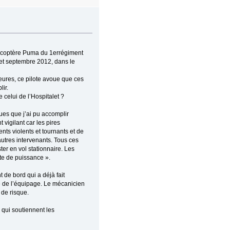
élicoptère Puma du 1errégiment
 et septembre 2012, dans le
ures, ce pilote avoue que ces
ir.
 celui de l’Hospitalet ?
ques que j’ai pu accomplir
 vigilant car les pires
nts violents et tournants et de
 autres intervenants. Tous ces
ter en vol stationnaire. Les
ite de puissance ».
 de bord qui a déjà fait
 de l’équipage. Le mécanicien
e de risque.
 qui soutiennent les