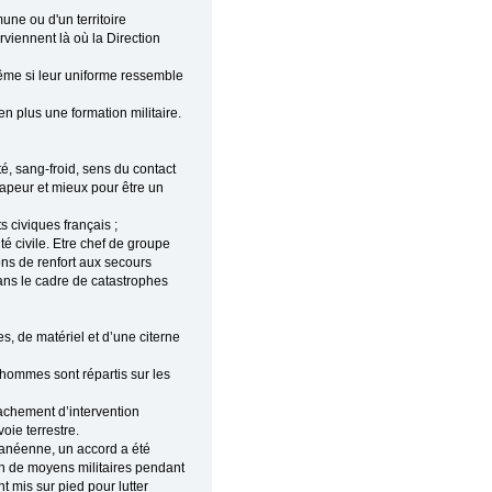
ne ou d'un territoire
viennent là où la Direction
ême si leur uniforme ressemble
 plus une formation militaire.
ité, sang-froid, sens du contact
apeur et mieux pour être un
s civiques français ;
 civile. Etre chef de groupe
ons de renfort aux secours
dans le cadre de catastrophes
s, de matériel et d’une citerne
hommes sont répartis sur les
tachement d’intervention
oie terrestre.
rranéenne, un accord a été
ion de moyens militaires pendant
t mis sur pied pour lutter