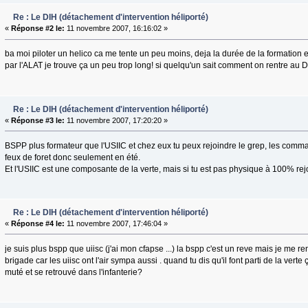
Re : Le DIH (détachement d'intervention héliporté)
«
Réponse #2 le:
11 novembre 2007, 16:16:02 »
ba moi piloter un helico ca me tente un peu moins, deja la durée de la formation e
par l'ALAT je trouve ça un peu trop long! si quelqu'un sait comment on rentre au DI
Re : Le DIH (détachement d'intervention héliporté)
«
Réponse #3 le:
11 novembre 2007, 17:20:20 »
BSPP plus formateur que l'USIIC et chez eux tu peux rejoindre le grep, les comma
feux de foret donc seulement en été.
Et l'USIIC est une composante de la verte, mais si tu est pas physique à 100% rej
Re : Le DIH (détachement d'intervention héliporté)
«
Réponse #4 le:
11 novembre 2007, 17:46:04 »
je suis plus bspp que uiisc (j'ai mon cfapse ...) la bspp c'est un reve mais je me re
brigade car les uiisc ont l'air sympa aussi . quand tu dis qu'il font parti de la verte
muté et se retrouvé dans l'infanterie?