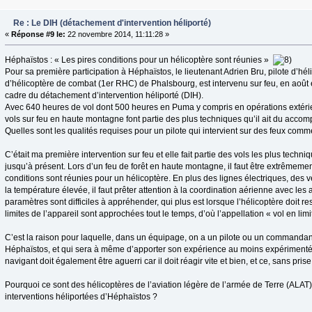
Re : Le DIH (détachement d'intervention héliporté)
«
Réponse #9 le:
22 novembre 2014, 11:11:28 »
Héphaïstos : « Les pires conditions pour un hélicoptère sont réunies »
Pour sa première participation à Héphaïstos, le lieutenant Adrien Bru, pilote d’h
d’hélicoptère de combat (1er RHC) de Phalsbourg, est intervenu sur feu, en août
cadre du détachement d’intervention héliporté (DIH).
Avec 640 heures de vol dont 500 heures en Puma y compris en opérations extérie
vols sur feu en haute montagne font partie des plus techniques qu’il ait du accompl
Quelles sont les qualités requises pour un pilote qui intervient sur des feux comme
C’était ma première intervention sur feu et elle fait partie des vols les plus techni
jusqu’à présent. Lors d’un feu de forêt en haute montagne, il faut être extrêmement
conditions sont réunies pour un hélicoptère. En plus des lignes électriques, des ve
la température élevée, il faut prêter attention à la coordination aérienne avec les
paramètres sont difficiles à appréhender, qui plus est lorsque l’hélicoptère doit res
limites de l’appareil sont approchées tout le temps, d’où l’appellation « vol en lim
C’est la raison pour laquelle, dans un équipage, on a un pilote ou un commandant
Héphaïstos, et qui sera à même d’apporter son expérience au moins expérimenté
navigant doit également être aguerri car il doit réagir vite et bien, et ce, sans pris
Pourquoi ce sont des hélicoptères de l’aviation légère de l’armée de Terre (ALAT)
interventions héliportées d’Héphaïstos ?