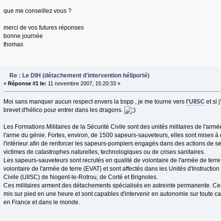
que me conseillez vous ?
merci de vos futures réponses
bonne journée
thomas
Re : Le DIH (détachement d'intervention héliporté)
«
Réponse #1 le:
11 novembre 2007, 15:20:33 »
Moi sans manquer aucun respect envers la bspp , je me tourne vers
l'UIISC
et si 
brevet d'hélico pour entrer dans les dragons.
Les Formations Militaires de la Sécurité Civile sont des unités militaires de l'arm
l'arme du génie. Fortes, environ, de 1500 sapeurs-sauveteurs, elles sont mises à 
l'intérieur afin de renforcer les sapeurs-pompiers engagés dans des actions de 
victimes de catastrophes naturelles, technologiques ou de crises sanitaires.
Les sapeurs-sauveteurs sont recrutés en qualité de volontaire de l'armée de ter
volontaire de l'armée de terre (EVAT) et sont affectés dans les Unités d'Instruction 
Civile (UIISC) de Nogent-le-Rotrou, de Corté et Brignoles.
Ces militaires arment des détachements spécialisés en astreinte permanente. C
mis sur pied en une heure et sont capables d'intervenir en autonomie sur toute 
en France et dans le monde.