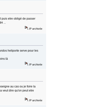
t puis etre obligé de passer
H ...
IP archivée
ndos heliporte serve pour les
oins là
IP archivée
nseigne au cas ou je foire la
 ça veut dire qu'on peut etre
IP archivée