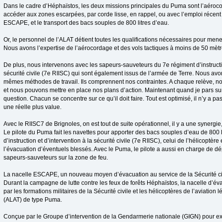
Dans le cadre d’Héphaïstos, les deux missions principales du Puma sont l’aéroc
accéder aux zones escarpées, par corde lisse, en rappel, ou avec l’emploi récent
ESCAPE, et le transport des bacs souples de 800 litres d’eau.
Or, le personnel de l’ALAT détient toutes les qualifications nécessaires pour mene
Nous avons l’expertise de l’aérocordage et des vols tactiques à moins de 50 mètr
De plus, nous intervenons avec les sapeurs-sauveteurs du 7e régiment d’instructio
sécurité civile (7e RIISC) qui sont également issus de l’armée de Terre. Nous av
mêmes méthodes de travail. Ils comprennent nos contraintes. A chaque relève, 
et nous pouvons mettre en place nos plans d’action. Maintenant quand je pars sur
question. Chacun se concentre sur ce qu’il doit faire. Tout est optimisé, il n’y a pa
une réelle plus value.
Avec le RIISC7 de Brignoles, on est tout de suite opérationnel, il y a une synergie,
Le pilote du Puma fait les navettes pour apporter des bacs souples d’eau de 800 l
d’instruction et d’intervention à la sécurité civile (7e RIISC), celui de l’hélicoptère
l’évacuation d’éventuels blessés. Avec le Puma, le pilote a aussi en charge de dé
sapeurs-sauveteurs sur la zone de feu.
La nacelle ESCAPE, un nouveau moyen d’évacuation au service de la Sécurité c
Durant la campagne de lutte contre les feux de forêts Héphaïstos, la nacelle d’é
par les formations militaires de la Sécurité civile et les hélicoptères de l’aviation
(ALAT) de type Puma.
Conçue par le Groupe d’intervention de la Gendarmerie nationale (GIGN) pour ex