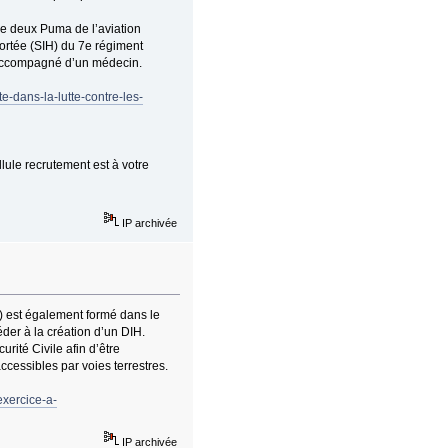
e deux Puma de l’aviation
portée (SIH) du 7e régiment
st accompagné d’un médecin.
e-dans-la-lutte-contre-les-
lule recrutement est à votre
IP archivée
) est également formé dans le
der à la création d’un DIH.
urité Civile afin d’être
ccessibles par voies terrestres.
xercice-a-
IP archivée