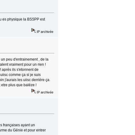
 tu es physique la BSSPP est
IP archivée
 un peu d'entrainement , de la
calent vraiment pour un rien !
! aprés ils s'etonnent de
uiisc comme ça si je suis
n j'aurais les uiisc derriére ça
t etre plus que baléze !
IP archivée
tés françaises ayant un
'arme du Génie et pour entrer