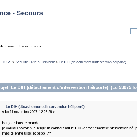
tifiez-vous
Inscrivez-vous
COURS
»
Sécurité Civile & Démineur
»
Le DIH (détachement d'intervention héliporté)
ujet: Le DIH (détachement d'intervention héliporté) (Lu 53675 fo
Le DIH (détachement d'intervention héliporté)
«
le:
11 novembre 2007, 12:26:29 »
bonjour tous le monde
je voulais savoir si quelqu'un connaissait le DIH (détachement d'intervention hélip
j'hésite entre uiisc et bspp ??