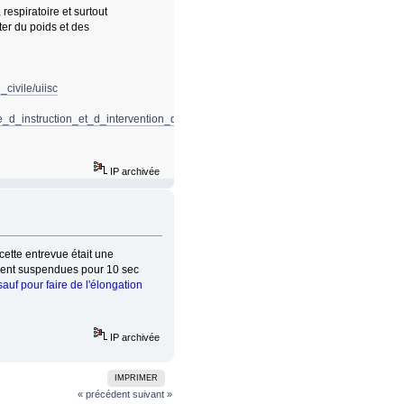
respiratoire et surtout
ter du poids et des
_civile/uiisc
te_d_instruction_et_d_intervention_de_la_securite_civile_7
IP archivée
cette entrevue était une
aient suspendues pour 10 sec
sauf pour faire de l'élongation
IP archivée
IMPRIMER
« précédent
suivant »