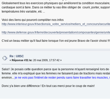
Globalement tous les exercices physiques qui améliorent ta condition musculaire, 
cardiaque sont à faire. Dans ce métier tu vas être obliger de courir, porter, suppor
températures trés variable, etc ...
Voici des liens qui pouront compléter nos infos
http://www.interieur.gouv.fr/sections/a_votre_service/metiers_et_concours/securite
http://www.defense.gouv.fr/terre/decouverte/presentation/composantes/genie/uni
C'est un beau métier qu'il faut faire lorsque l'on est jeune Bravo de l'avoir choisi !!!
Re : UIISC
«
Réponse #31 le:
20 mai 2009, 17:57:42 »
Salut ! Je posais cette question parce que la personne m'ayant renseigné lors de 
femme. elle m'a expliqué que les femmes ne faisaient pas de tractions mais rest
environ...
je ne vois pas l'intéret de rester pendu sans faire travailler les muscles, 
Donc y'a bien une différence ! En tout cas merci pour le coup de main!