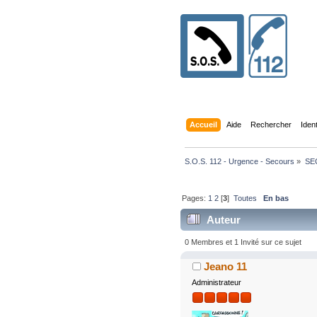
Accueil
Aide
Rechercher
Iden
S.O.S. 112 - Urgence - Secours
»
SE
Pages:
1
2
[
3
]
Toutes
En bas
Auteur
0 Membres et 1 Invité sur ce sujet
Jeano 11
Administrateur