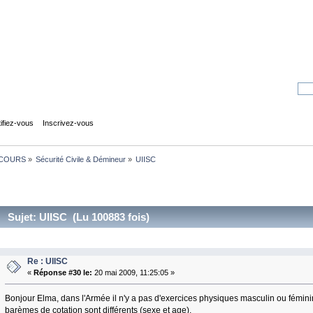
tifiez-vous
Inscrivez-vous
COURS
»
Sécurité Civile & Démineur
»
UIISC
Sujet: UIISC (Lu 100883 fois)
Re : UIISC
«
Réponse #30 le:
20 mai 2009, 11:25:05 »
Bonjour Elma, dans l'Armée il n'y a pas d'exercices physiques masculin ou féminin,
barèmes de cotation sont différents (sexe et age).