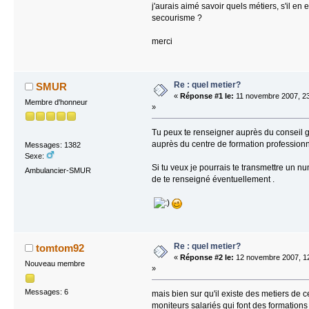
j'aurais aimé savoir quels métiers, s'il en e
secourisme ?
merci
Re : quel metier?
SMUR
«
Réponse #1 le:
11 novembre 2007, 23
Membre d'honneur
»
Tu peux te renseigner auprès du conseil 
auprès du centre de formation professionn
Messages: 1382
Sexe:
Si tu veux je pourrais te transmettre un 
Ambulancier-SMUR
de te renseigné éventuellement .
Re : quel metier?
tomtom92
«
Réponse #2 le:
12 novembre 2007, 1
Nouveau membre
»
Messages: 6
mais bien sur qu'il existe des metiers de 
moniteurs salariés qui font des formation