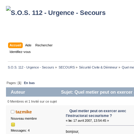
Accueil
Aide
Rechercher
Identifiez-vous
S.O.S. 112 - Urgence - Secours
»
SECOURS
»
Sécurité Civile & Démineur
»
Quel met
Pages: [
1
]
En bas
Auteur
Sujet: Quel metier peut on exercer 
26965 fois)
0 Membres et 1 Invité sur ce sujet
Quel metier peut on exercer avec
tazmike
l'instructorat secourisme ?
Nouveau membre
«
le:
17 avril 2007, 13:54:45 »
Messages: 4
bonjour,