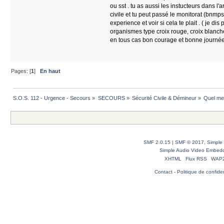
ou sst . tu as aussi les instucteurs dans l'a
civile et tu peut passé le monitorat (bnmp
experience et voir si cela te plait . ( je dis 
organismes type croix rouge, croix blanche,
en tous cas bon courage et bonne journ
Pages: [
1
]
En haut
S.O.S. 112 - Urgence - Secours
»
SECOURS
»
Sécurité Civile & Démineur
»
Quel met
SMF 2.0.15
|
SMF © 2017
,
Simple
Simple Audio Video Embed
XHTML
Flux RSS
WAP
Contact
-
Politique de confiden