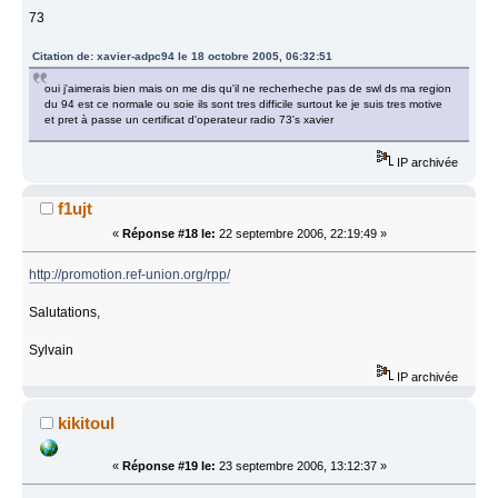
73
Citation de: xavier-adpc94 le 18 octobre 2005, 06:32:51
oui j'aimerais bien mais on me dis qu'il ne recherheche pas de swl ds ma region
du 94 est ce normale ou soie ils sont tres difficile surtout ke je suis tres motive
et pret à passe un certificat d'operateur radio 73's xavier
IP archivée
f1ujt
«
Réponse #18 le:
22 septembre 2006, 22:19:49 »
http://promotion.ref-union.org/rpp/
Salutations,
Sylvain
IP archivée
kikitoul
«
Réponse #19 le:
23 septembre 2006, 13:12:37 »