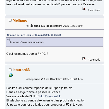
region du 94 est ce normale ou soie ils sont tres difficile surtout ke je suis
tres motive et pret à passe un certificat d'operateur radio 73's xavier
IP archivée
Melfiano
«
Réponse #16 le:
18 octobre 2005, 13:31:59 »
Citation de: arn_eau le 04 juin 2004, 01:35:03
Je viens d'avoir mon uniforme.
C'est les memes que la FNPC ?
IP archivée
leburon63
«
Réponse #17 le:
18 octobre 2005, 13:48:47 »
Pas tres OM comme reponse de leur part je trouve...
Dans ce cas je t'invite à passer ta licence.
Vas sur le site de l'ANFR
http://www.anfr.fr
Et telephone au centre d'examen le plus proche de chez toi.
Je peux te donner de la doc pour preparer ta F0 si tu veux.