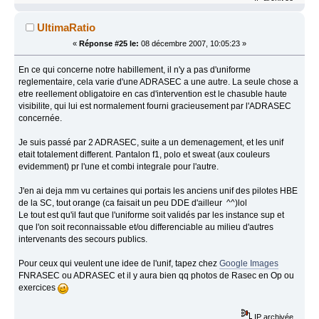
UltimaRatio
«
Réponse #25 le:
08 décembre 2007, 10:05:23 »
En ce qui concerne notre habillement, il n'y a pas d'uniforme
reglementaire, cela varie d'une ADRASEC a une autre. La seule chose a
etre reellement obligatoire en cas d'intervention est le chasuble haute
visibilite, qui lui est normalement fourni gracieusement par l'ADRASEC
concernée.
Je suis passé par 2 ADRASEC, suite a un demenagement, et les unif
etait totalement different. Pantalon f1, polo et sweat (aux couleurs
evidemment) pr l'une et combi integrale pour l'autre.
J'en ai deja mm vu certaines qui portais les anciens unif des pilotes HBE
de la SC, tout orange (ca faisait un peu DDE d'ailleur ^^)lol
Le tout est qu'il faut que l'uniforme soit validés par les instance sup et
que l'on soit reconnaissable et/ou differenciable au milieu d'autres
intervenants des secours publics.
Pour ceux qui veulent une idee de l'unif, tapez chez
Google Images
FNRASEC ou ADRASEC et il y aura bien qq photos de Rasec en Op ou
exercices
IP archivée