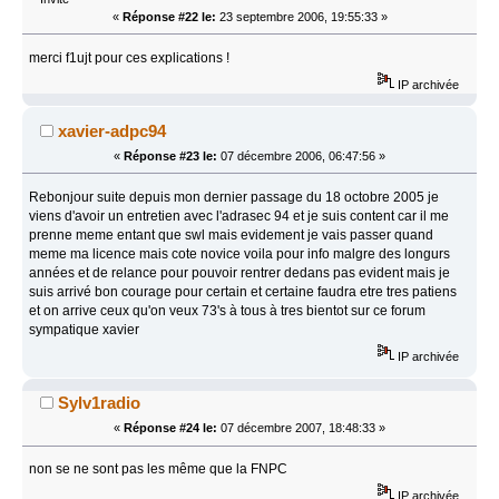
«
Réponse #22 le:
23 septembre 2006, 19:55:33 »
merci f1ujt pour ces explications !
IP archivée
xavier-adpc94
«
Réponse #23 le:
07 décembre 2006, 06:47:56 »
Rebonjour suite depuis mon dernier passage du 18 octobre 2005 je
viens d'avoir un entretien avec l'adrasec 94 et je suis content car il me
prenne meme entant que swl mais evidement je vais passer quand
meme ma licence mais cote novice voila pour info malgre des longurs
années et de relance pour pouvoir rentrer dedans pas evident mais je
suis arrivé bon courage pour certain et certaine faudra etre tres patiens
et on arrive ceux qu'on veux 73's à tous à tres bientot sur ce forum
sympatique xavier
IP archivée
Sylv1radio
«
Réponse #24 le:
07 décembre 2007, 18:48:33 »
non se ne sont pas les même que la FNPC
IP archivée