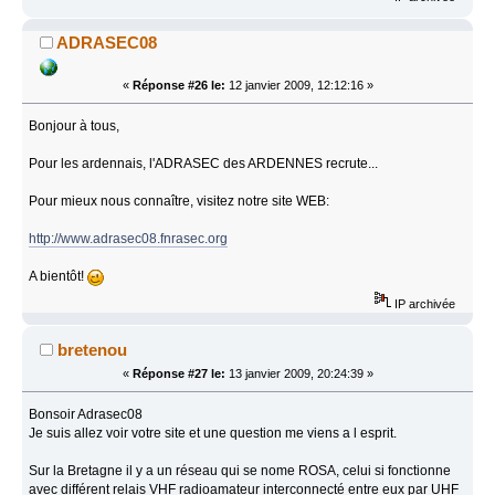
ADRASEC08
«
Réponse #26 le:
12 janvier 2009, 12:12:16 »
Bonjour à tous,
Pour les ardennais, l'ADRASEC des ARDENNES recrute...
Pour mieux nous connaître, visitez notre site WEB:
http://www.adrasec08.fnrasec.org
A bientôt!
IP archivée
bretenou
«
Réponse #27 le:
13 janvier 2009, 20:24:39 »
Bonsoir Adrasec08
Je suis allez voir votre site et une question me viens a l esprit.
Sur la Bretagne il y a un réseau qui se nome ROSA, celui si fonctionne
avec différent relais VHF radioamateur interconnecté entre eux par UHF