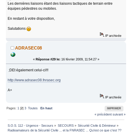
Les dernières liaisons étant des liaisons tactiques de terrain entre
équipes pédestres ou mobiles.
En restant à votre disposition,
Salutations
IP archivée
ADRASEC08
«
Réponse #29 le:
16 février 2009, 11:54:27 »
;DEt également celui-ci!!!
http://www.adrasec08.fnrasec.org
A+
IP archivée
Pages:
1
[
2
]
3
Toutes
En haut
IMPRIMER
« précédent
suivant »
S.O.S. 112 - Urgence - Secours
»
SECOURS
»
Sécurité Civile & Démineur
»
Radioamateurs de la Sécurité Civile ... et la FNRASEC ... Qu'est ce que c'est ??