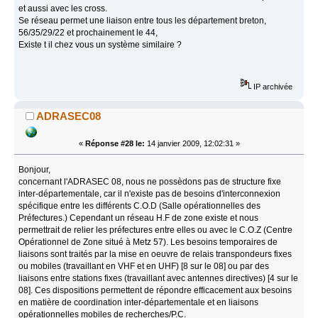
et aussi avec les cross.
Se réseau permet une liaison entre tous les département breton,
56/35/29/22 et prochainement le 44,
Existe t il chez vous un système similaire ?
IP archivée
ADRASEC08
«
Réponse #28 le:
14 janvier 2009, 12:02:31 »
Bonjour,
concernant l'ADRASEC 08, nous ne possèdons pas de structure fixe
inter-départementale, car il n'existe pas de besoins d'interconnexion
spécifique entre les différents C.O.D (Salle opérationnelles des
Préfectures.) Cependant un réseau H.F de zone existe et nous
permettrait de relier les préfectures entre elles ou avec le C.O.Z (Centre
Opérationnel de Zone situé à Metz 57). Les besoins temporaires de
liaisons sont traités par la mise en oeuvre de relais transpondeurs fixes
ou mobiles (travaillant en VHF et en UHF) [8 sur le 08] ou par des
liaisons entre stations fixes (travaillant avec antennes directives) [4 sur le
08]. Ces dispositions permettent de répondre efficacement aux besoins
en matière de coordination inter-départementale et en liaisons
opérationnelles mobiles de recherches/P.C.