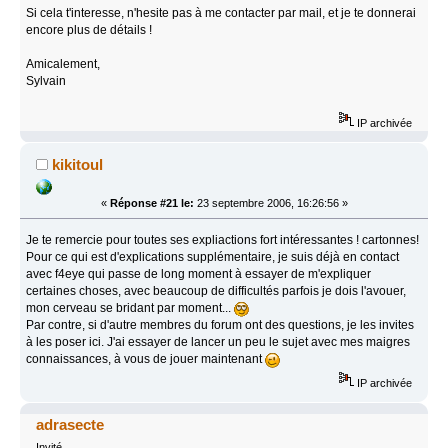
Si cela t'interesse, n'hesite pas à me contacter par mail, et je te donnerai
encore plus de détails !
Amicalement,
Sylvain
IP archivée
kikitoul
«
Réponse #21 le:
23 septembre 2006, 16:26:56 »
Je te remercie pour toutes ses expliactions fort intéressantes ! cartonnes!
Pour ce qui est d'explications supplémentaire, je suis déjà en contact
avec f4eye qui passe de long moment à essayer de m'expliquer
certaines choses, avec beaucoup de difficultés parfois je dois l'avouer,
mon cerveau se bridant par moment...
Par contre, si d'autre membres du forum ont des questions, je les invites
à les poser ici. J'ai essayer de lancer un peu le sujet avec mes maigres
connaissances, à vous de jouer maintenant
IP archivée
adrasecte
Invité