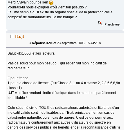
Merci Sylvain pour ce lien
Pourrais-tu nous expliquer d'où vient ton pseudo ?
Et il me semble qu'il existe un organe spécial de la protection civile
composé de radioamateurs. Je me trompe ?
IP archivée
f1ujt
«
Réponse #20 le:
23 septembre 2006, 15:44:23 »
Salut kikit055ul et les lecteurs,
Pas de souci pour mon pseudo... qui est en fait mon indicatif de
radioamateur !!
F pour france
1 pour la classe de licence (0 = Classe 3, 1 ou 4 = classe 2, 2,3,5,6,8,9=
classe 1)
UJT = suffixe rendant l'indicatif unique dans le monde et parfaitement
identifiable !
Coté sécurité civile, TOUS les radioamateurs autorisés et titulaires d'un
indicatif valide sont mobilisables par l'Etat, prinicpalement en cas de
catastrophe naturelle, ou en cas de guerre. C'est ce qui permet aux
radioamateurs contrairement aux autres utilisateurs du spectre en
dehors des services publics, de bénéficier de la reconnaissance d'utilité