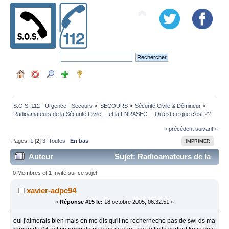
S.O.S. 112 - Urgence - Secours
»
SECOURS
»
Sécurité Civile & Démineur
»
Radioamateurs de la Sécurité Civile ... et la FNRASEC ... Qu'est ce que c'est ??
« précédent
suivant »
Pages:
1
[
2
]
3
Toutes
En bas
IMPRIMER
Auteur
Sujet: Radioamateurs de la
Sécurité Civile ... et la FNRASEC ... Qu'est ce que c'est
0 Membres et 1 Invité sur ce sujet
?? (Lu 99766 fois)
xavier-adpc94
«
Réponse #15 le:
18 octobre 2005, 06:32:51 »
oui j'aimerais bien mais on me dis qu'il ne recherheche pas de swl ds ma