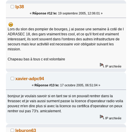
lp38
«
Réponse #12 le:
19 septembre 2005, 12:06:01 »
Lors du slon des pompier de bourges, j ai passe une semaine à coté de l
ADRASEC 18, des gars vraiment tres cool, et ce qu'il font est vraiment
interessant, ils sont souvent dans l'ombres des autres infrastructure de
secours mais leur activitél est necessaire voir obligatoir suivant les
mission.
Chapeau bas à tous c est volontaire
IP archivée
xavier-adpc94
«
Réponse #13 le:
17 octobre 2005, 06:51:04 »
bonjour je voulais savoir si en tant sw si on pouvait rentrer dans la
fnrassec et je vais aussi surment passe la licence d'operateur radio voila
pouvez m'en dire plus si avec la licence ou certifica d'operateur on peux
rentrer oui pas 73's. amicalement.
IP archivée
leburon63