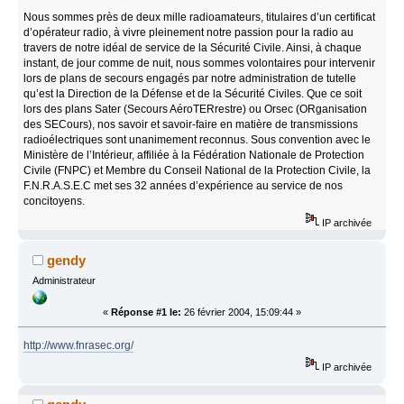
Nous sommes près de deux mille radioamateurs, titulaires d’un certificat
d’opérateur radio, à vivre pleinement notre passion pour la radio au
travers de notre idéal de service de la Sécurité Civile. Ainsi, à chaque
instant, de jour comme de nuit, nous sommes volontaires pour intervenir
lors de plans de secours engagés par notre administration de tutelle
qu’est la Direction de la Défense et de la Sécurité Civiles. Que ce soit
lors des plans Sater (Secours AéroTERrestre) ou Orsec (ORganisation
des SECours), nos savoir et savoir-faire en matière de transmissions
radioélectriques sont unanimement reconnus. Sous convention avec le
Ministère de l’Intérieur, affiliée à la Fédération Nationale de Protection
Civile (FNPC) et Membre du Conseil National de la Protection Civile, la
F.N.R.A.S.E.C met ses 32 années d’expérience au service de nos
concitoyens.
IP archivée
gendy
Administrateur
«
Réponse #1 le:
26 février 2004, 15:09:44 »
http://www.fnrasec.org/
IP archivée