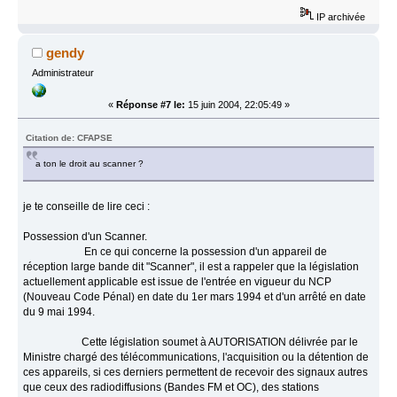
IP archivée
gendy
Administrateur
«
Réponse #7 le:
15 juin 2004, 22:05:49 »
Citation de: CFAPSE
a ton le droit au scanner ?
je te conseille de lire ceci :
Possession d'un Scanner.
En ce qui concerne la possession d'un appareil de
réception large bande dit "Scanner", il est a rappeler que la législation
actuellement applicable est issue de l'entrée en vigueur du NCP
(Nouveau Code Pénal) en date du 1er mars 1994 et d'un arrêté en date
du 9 mai 1994.
Cette législation soumet à AUTORISATION délivrée par le
Ministre chargé des télécommunications, l'acquisition ou la détention de
ces appareils, si ces derniers permettent de recevoir des signaux autres
que ceux des radiodiffusions (Bandes FM et OC), des stations