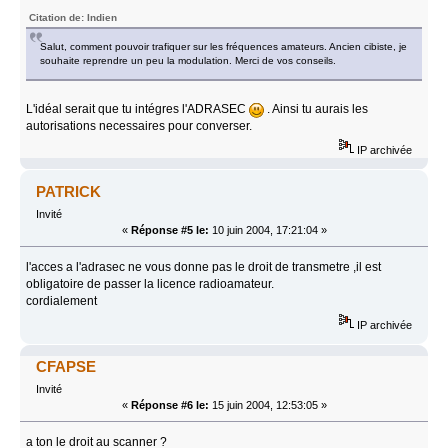
Citation de: Indien
Salut, comment pouvoir trafiquer sur les fréquences amateurs. Ancien cibiste, je
souhaite reprendre un peu la modulation. Merci de vos conseils.
L'idéal serait que tu intégres l'ADRASEC
. Ainsi tu aurais les
autorisations necessaires pour converser.
IP archivée
PATRICK
Invité
«
Réponse #5 le:
10 juin 2004, 17:21:04 »
l'acces a l'adrasec ne vous donne pas le droit de transmetre ,il est
obligatoire de passer la licence radioamateur.
cordialement
IP archivée
CFAPSE
Invité
«
Réponse #6 le:
15 juin 2004, 12:53:05 »
a ton le droit au scanner ?