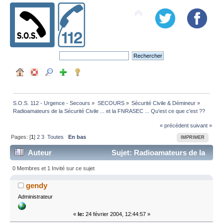
S.O.S. 112 - Urgence - Secours
»
SECOURS
»
Sécurité Civile & Démineur
»
Radioamateurs de la Sécurité Civile ... et la FNRASEC ... Qu'est ce que c'est ??
« précédent
suivant »
Pages: [
1
]
2
3
Toutes
En bas
IMPRIMER
Auteur
Sujet: Radioamateurs de la
Sécurité Civile ... et la FNRASEC ... Qu'est ce que c'est
0 Membres et 1 Invité sur ce sujet
?? (Lu 99772 fois)
gendy
Administrateur
«
le:
24 février 2004, 12:44:57 »