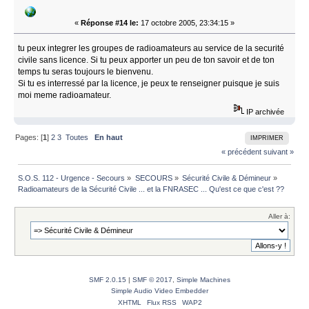
«
Réponse #14 le:
17 octobre 2005, 23:34:15 »
tu peux integrer les groupes de radioamateurs au service de la securité
civile sans licence. Si tu peux apporter un peu de ton savoir et de ton
temps tu seras toujours le bienvenu.
Si tu es interressé par la licence, je peux te renseigner puisque je suis
moi meme radioamateur.
IP archivée
Pages: [
1
]
2
3
Toutes
En haut
IMPRIMER
« précédent
suivant »
S.O.S. 112 - Urgence - Secours
»
SECOURS
»
Sécurité Civile & Démineur
»
Radioamateurs de la Sécurité Civile ... et la FNRASEC ... Qu'est ce que c'est ??
Aller à:
SMF 2.0.15
|
SMF © 2017
,
Simple Machines
Simple Audio Video Embedder
XHTML
Flux RSS
WAP2