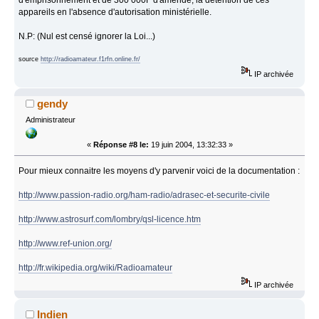
appareils en l'absence d'autorisation ministérielle.
N.P: (Nul est censé ignorer la Loi...)
source
http://radioamateur.f1rfn.online.fr/
IP archivée
gendy
Administrateur
«
Réponse #8 le:
19 juin 2004, 13:32:33 »
Pour mieux connaitre les moyens d'y parvenir voici de la documentation :
http://www.passion-radio.org/ham-radio/adrasec-et-securite-civile
http://www.astrosurf.com/lombry/qsl-licence.htm
http://www.ref-union.org/
http://fr.wikipedia.org/wiki/Radioamateur
IP archivée
Indien