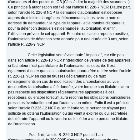
d'amateurs et des postes de CB (C'est à dire la majorité des scanners...)
Ce principe à autorisation est fixé par l'article R. 226-7 NCP. D'autre part,
selon l'article R. 226-8 NCP, la demande d'autorisation est déposée
auprès du ministre chargé des télécommunications avec le nom et
adresse du demandeur, le type de l'appareil et le nombre d'appareils
pour la détention desquels est demandée l'autorisation, et enfin,
l'utilisation prévue de cet appareil. En outre en cas de réponse positive,
l'autorisation de détention sera donnée pour une durée de 3 ans, selon
l'article R. 226-9 NCP
Cette législation veut éviter toute " impasse", car elle pose
dans son article R. 226-10 NCP, l'interdiction de vendre de tels appareils,
si l'acheteur n'est pas titulaire de l'autorisation sus décrite. Il est
également à noter que cette autorisation pourra être retirée selon l'article
R. 226-11 NCP en cas de fausses déclarations ou de faux
renseignements en cas de modification des circonstances au vue
desquelles l'autorisation a été donnée, voire lorsque son titulaire n'aura
pas respecté les dispositions réglementaires applicables à ces
récepteurs, ou encore lorsqu'il aura reconnu les obligations particulières
prescrites éventuellement par l'autorisation même. Enfin il est a préciser
selon l'article R.226-12 NCP qu'en théorie toute personne n'ayant pas
sollicité ou obtenu l'autorisation ou qui vient à expirer ou qui est retirée,
doit détruire l'appareil ou le vendre ou le céder à une personne titulaire
de l'autorisation.
Pour finir, l'article R. 226-3 NCP punit d'1 an
d'emprisonnement et de 300 000F d'amende, la détention de ces