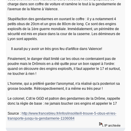
charge dans son coffre de voiture et ramène le tout à la gendarmerie de
l'avenue de la Marne à Valence.
Stupéfaction des gendarmes en ouvrant le coffre : il y a notamment 4
petits obus de 20cm et un gros de 80cm de long. Ce sont des engins
explosifs de la 1ère guerre mondiale. Immédiatement, un périmètre de
sécurité est mis en place dans la cour de la caserne. Les démineurs de
Lyon sont appelés.
Il aurait pu y avoir un très gros feu d'artifice dans Valence!
Finalement, le danger était limité car les obus ne contenaient pas de
poudre mais le Drômois en a été quitte pour un bon rappel à l'ordre:
quand on découvre des engins explosifs, il faut appeler le 17 et surtout,
ne toucher à rien !
L'homme, qui a préféré garder l'anonymat, n'a réalisé qu'a posteriori sa
grosse boulette. Rétrospectivement, il a même eu très peur !
Le colonel, Cdt le GGD et patron des gendarmes de la Drôme, rappelle
donc la règle de base : ne jamais toucher ces engins et appeler le 17
Source :
http://www.francebleu.fr/infos/insolite/il-trouve-5-obus-et-les-
transporte-jusqu-la-gendarmerie-1106084
IP archivée