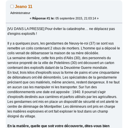
Jeano 11
Administrateur
«
Réponse #1 le:
05 septembre 2015, 21:03:14 »
[VU DANS LA PRESSE] Pour éviter la catastrophe… ne déplacez pas
d'engins explosifs !
Il y a quelques jours, les gendarmes de Neuvy-le-roi (37) se sont vus
remettre un colis contenant 2 obus de mortiers. L'homme qui a déposé le
colis venait de débarrasser la maison de sa mère décédée.
La semaine dernière, cette fois près d'Alès (30), des personnels du
service propreté de la ville de Potelières (30) ont découvert un carton
contenant des explosifs datant de la Deuxième Guerre mondiale.
En tout, trois kilos d'explosifs sous la forme de pains et une cinquantaine
de détonateurs ont été dénombrés. Les spécialistes de la gendarmerie
précisent que ces matériels, même anciens, restent dangereux. Il ne faut
en aucun cas les manipuler ni les transporter. Sur l'un des
conditionnements une date est apposée : 1940. Il pourrait s'agir
d'explosifs destinés aux carrières et parfois utilisés par les agriculteurs.
Les gendarmes ont mis en place un dispositif de sécurité et ont alerté le
centre de déminage de Montpellier. Les démineurs ont pris en charge
les matières explosives et ont fait exploser le tout dans un champ
éloigné du village.
En la matière, quelle que soit votre découverte, dites-vous bien