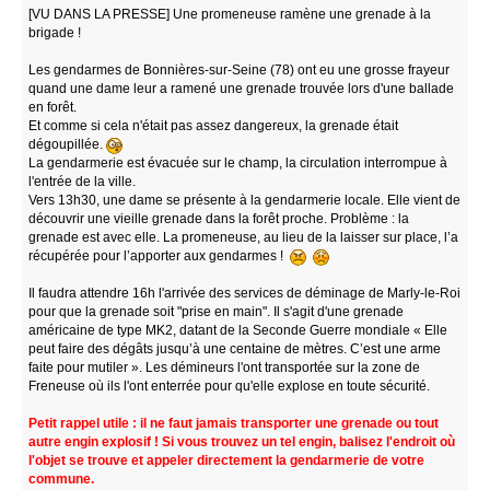
[VU DANS LA PRESSE] Une promeneuse ramène une grenade à la
brigade !
Les gendarmes de Bonnières-sur-Seine (78) ont eu une grosse frayeur
quand une dame leur a ramené une grenade trouvée lors d'une ballade
en forêt.
Et comme si cela n'était pas assez dangereux, la grenade était
dégoupillée.
La gendarmerie est évacuée sur le champ, la circulation interrompue à
l'entrée de la ville.
Vers 13h30, une dame se présente à la gendarmerie locale. Elle vient de
découvrir une vieille grenade dans la forêt proche. Problème : la
grenade est avec elle. La promeneuse, au lieu de la laisser sur place, l’a
récupérée pour l’apporter aux gendarmes !
Il faudra attendre 16h l'arrivée des services de déminage de Marly-le-Roi
pour que la grenade soit "prise en main". Il s'agit d'une grenade
américaine de type MK2, datant de la Seconde Guerre mondiale « Elle
peut faire des dégâts jusqu’à une centaine de mètres. C’est une arme
faite pour mutiler ». Les démineurs l'ont transportée sur la zone de
Freneuse où ils l'ont enterrée pour qu'elle explose en toute sécurité.
Petit rappel utile : il ne faut jamais transporter une grenade ou tout
autre engin explosif ! Si vous trouvez un tel engin, balisez l'endroit où
l'objet se trouve et appeler directement la gendarmerie de votre
commune.