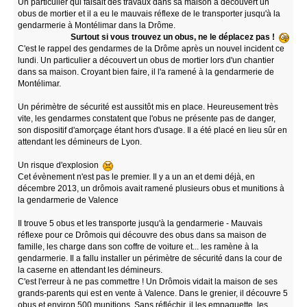
Un particulier qui faisait des travaux dans sa maison a découvert un
obus de mortier et il a eu le mauvais réflexe de le transporter jusqu'à la
gendarmerie à Montélimar dans la Drôme.
Surtout si vous trouvez un obus, ne le déplacez pas !
C'est le rappel des gendarmes de la Drôme après un nouvel incident ce
lundi. Un particulier a découvert un obus de mortier lors d'un chantier
dans sa maison. Croyant bien faire, il l'a ramené à la gendarmerie de
Montélimar.
Un périmètre de sécurité est aussitôt mis en place. Heureusement très
vite, les gendarmes constatent que l'obus ne présente pas de danger,
son dispositif d'amorçage étant hors d'usage. Il a été placé en lieu sûr en
attendant les démineurs de Lyon.
Un risque d'explosion
Cet évènement n'est pas le premier. Il y a un an et demi déjà, en
décembre 2013, un drômois avait ramené plusieurs obus et munitions à
la gendarmerie de Valence
Il trouve 5 obus et les transporte jusqu'à la gendarmerie - Mauvais
réflexe pour ce Drômois qui découvre des obus dans sa maison de
famille, les charge dans son coffre de voiture et... les ramène à la
gendarmerie. Il a fallu installer un périmètre de sécurité dans la cour de
la caserne en attendant les démineurs.
C'est l'erreur à ne pas commettre ! Un Drômois vidait la maison de ses
grands-parents qui est en vente à Valence. Dans le grenier, il découvre 5
obus et environ 500 munitions. Sans réfléchir, il les empaquette, les