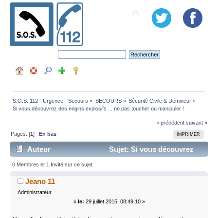
S.O.S. 112 - Urgence - Secours
»
SECOURS
»
Sécurité Civile & Démineur
»
Si vous découvrez des engins explosifs ... ne pas toucher ou manipuler !
« précédent
suivant »
Pages: [
1
]
En bas
IMPRIMER
Auteur
Sujet: Si vous découvrez
des engins explosifs ... ne pas toucher ou manipuler !
0 Membres et 1 Invité sur ce sujet
(Lu 28506 fois)
Jeano 11
Administrateur
«
le:
29 juillet 2015, 08:49:10 »