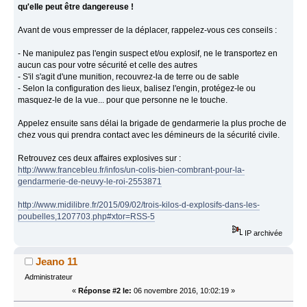
qu'elle peut être dangereuse !
Avant de vous empresser de la déplacer, rappelez-vous ces conseils :
- Ne manipulez pas l'engin suspect et/ou explosif, ne le transportez en
aucun cas pour votre sécurité et celle des autres
- S'il s'agit d'une munition, recouvrez-la de terre ou de sable
- Selon la configuration des lieux, balisez l'engin, protégez-le ou
masquez-le de la vue... pour que personne ne le touche.
Appelez ensuite sans délai la brigade de gendarmerie la plus proche de
chez vous qui prendra contact avec les démineurs de la sécurité civile.
Retrouvez ces deux affaires explosives sur :
http://www.francebleu.fr/infos/un-colis-bien-combrant-pour-la-
gendarmerie-de-neuvy-le-roi-2553871
http://www.midilibre.fr/2015/09/02/trois-kilos-d-explosifs-dans-les-
poubelles,1207703.php#xtor=RSS-5
IP archivée
Jeano 11
Administrateur
«
Réponse #2 le:
06 novembre 2016, 10:02:19 »