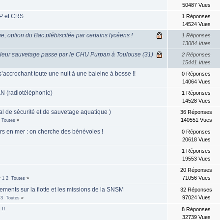
50487 Vues
P et CRS
1 Réponses
14524 Vues
, option du Bac plébiscitée par certains lycéens !
1 Réponses
13084 Vues
: leur sauvetage passe par le CHU Purpan à Toulouse (31)
2 Réponses
15441 Vues
s’accrochant toute une nuit à une baleine à bosse !!
0 Réponses
14064 Vues
 (radiotéléphonie)
1 Réponses
14528 Vues
l de sécurité et de sauvetage aquatique )
36 Réponses
140551 Vues
Toutes
»
rs en mer : on cherche des bénévoles !
0 Réponses
20618 Vues
1 Réponses
19553 Vues
20 Réponses
71056 Vues
«
1
2
Toutes
»
ents sur la flotte et les missions de la SNSM
32 Réponses
97024 Vues
3
Toutes
»
!!
8 Réponses
32739 Vues