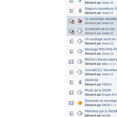
Démarré par
Jeano 11
Nageurs sauveteurs S
Démarré par
Jeano 11
Le sauvetage aquatique
Démarré par
Jeano 11
Accidentés de la mer 
Démarré par
Jeano 11
Un naufragé survit en 
Démarré par
Jeano 11
Message PAN-PAN-PAN
Démarré par
Jeano 11
BNSSA ( brevet nationa
Démarré par
atlas
«
1
2
3
Leucate(11). Sauveteu
Démarré par
Jeano 11
AMARAD
Démarré par
F6DGU
Photo de la SNSM
Démarré par
Dragon.63
Demande de renseignem
Démarré par
SMUR
«
1
2
PMA tenu par la SNSM 
Démarré par
nico44