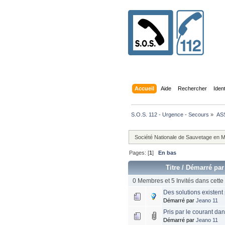
Accueil
Aide
Rechercher
Iden
S.O.S. 112 - Urgence - Secours
»
AS
Société Nationale de Sauvetage en Mer
Pages: [
1
]
En bas
Titre
/
Démarré par
0 Membres et 5 Invités dans cette 
Des solutions existent
Démarré par
Jeano 11
Pris par le courant da
Démarré par
Jeano 11