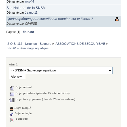
Démarré par
nico44
Site National de la SNSM
Démarré par
Jeano 11
Quels diplômes pour surveiller la natation sur le littoral ?
Démarré par CFAPSE
Pages: [
1
]
En haut
S.O.S. 112 - Urgence - Secours
»
ASSOCIATIONS DE SECOURISME
»
SNSM + Sauvetage aquatique 
Aller à:
Sujet normal
Sujet populaire (plus de 15 interventions)
Sujet très populaire (plus de 25 interventions)
Sujet bloqué
Sujet épinglé
Sondage