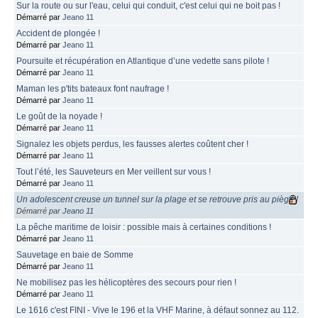
Sur la route ou sur l'eau, celui qui conduit, c'est celui qui ne boit pas !
Démarré par
Jeano 11
Accident de plongée !
Démarré par
Jeano 11
Poursuite et récupération en Atlantique d’une vedette sans pilote !
Démarré par
Jeano 11
Maman les p'tits bateaux font naufrage !
Démarré par
Jeano 11
Le goût de la noyade !
Démarré par
Jeano 11
Signalez les objets perdus, les fausses alertes coûtent cher !
Démarré par
Jeano 11
Tout l’été, les Sauveteurs en Mer veillent sur vous !
Démarré par
Jeano 11
Un adolescent creuse un tunnel sur la plage et se retrouve pris au piège !
Démarré par
Jeano 11
La pêche maritime de loisir : possible mais à certaines conditions !
Démarré par
Jeano 11
Sauvetage en baie de Somme
Démarré par
Jeano 11
Ne mobilisez pas les hélicoptères des secours pour rien !
Démarré par
Jeano 11
Le 1616 c'est FINI - Vive le 196 et la VHF Marine, à défaut sonnez au 112.