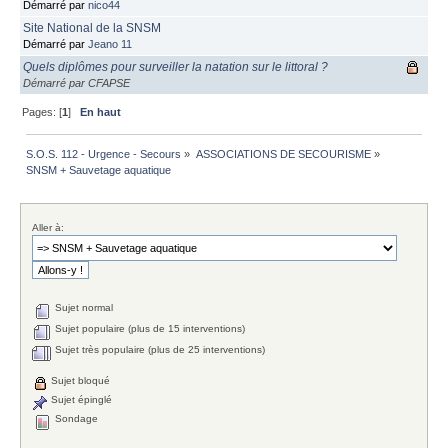
Démarré par
nico44
Site National de la SNSM
Démarré par
Jeano 11
Quels diplômes pour surveiller la natation sur le littoral ?
Démarré par CFAPSE
Pages: [
1
]
En haut
S.O.S. 112 - Urgence - Secours
»
ASSOCIATIONS DE SECOURISME
»
SNSM + Sauvetage aquatique 
Aller à:
Sujet normal
Sujet populaire (plus de 15 interventions)
Sujet très populaire (plus de 25 interventions)
Sujet bloqué
Sujet épinglé
Sondage