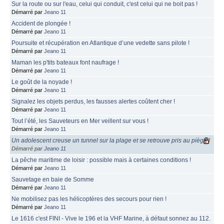
Sur la route ou sur l'eau, celui qui conduit, c'est celui qui ne boit pas !
Démarré par
Jeano 11
Accident de plongée !
Démarré par
Jeano 11
Poursuite et récupération en Atlantique d’une vedette sans pilote !
Démarré par
Jeano 11
Maman les p'tits bateaux font naufrage !
Démarré par
Jeano 11
Le goût de la noyade !
Démarré par
Jeano 11
Signalez les objets perdus, les fausses alertes coûtent cher !
Démarré par
Jeano 11
Tout l’été, les Sauveteurs en Mer veillent sur vous !
Démarré par
Jeano 11
Un adolescent creuse un tunnel sur la plage et se retrouve pris au piège !
Démarré par
Jeano 11
La pêche maritime de loisir : possible mais à certaines conditions !
Démarré par
Jeano 11
Sauvetage en baie de Somme
Démarré par
Jeano 11
Ne mobilisez pas les hélicoptères des secours pour rien !
Démarré par
Jeano 11
Le 1616 c'est FINI - Vive le 196 et la VHF Marine, à défaut sonnez au 112.