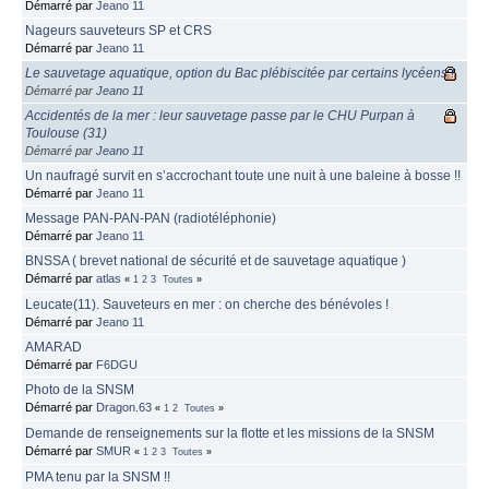
Démarré par
Jeano 11
Nageurs sauveteurs SP et CRS
Démarré par
Jeano 11
Le sauvetage aquatique, option du Bac plébiscitée par certains lycéens !
Démarré par
Jeano 11
Accidentés de la mer : leur sauvetage passe par le CHU Purpan à
Toulouse (31)
Démarré par
Jeano 11
Un naufragé survit en s’accrochant toute une nuit à une baleine à bosse !!
Démarré par
Jeano 11
Message PAN-PAN-PAN (radiotéléphonie)
Démarré par
Jeano 11
BNSSA ( brevet national de sécurité et de sauvetage aquatique )
Démarré par
atlas
«
1
2
3
Toutes
»
Leucate(11). Sauveteurs en mer : on cherche des bénévoles !
Démarré par
Jeano 11
AMARAD
Démarré par
F6DGU
Photo de la SNSM
Démarré par
Dragon.63
«
1
2
Toutes
»
Demande de renseignements sur la flotte et les missions de la SNSM
Démarré par
SMUR
«
1
2
3
Toutes
»
PMA tenu par la SNSM !!