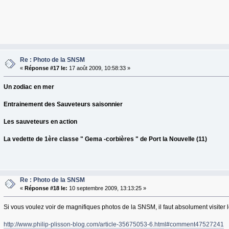
Re : Photo de la SNSM
«
Réponse #17 le:
17 août 2009, 10:58:33 »
Un zodiac en mer
Entrainement des Sauveteurs saisonnier
Les sauveteurs en action
La vedette de 1ère classe " Gema -corbières " de Port la Nouvelle (11)
Re : Photo de la SNSM
«
Réponse #18 le:
10 septembre 2009, 13:13:25 »
Si vous voulez voir de magnifiques photos de la SNSM, il faut absolument visiter 
http://www.philip-plisson-blog.com/article-35675053-6.html#comment47527241