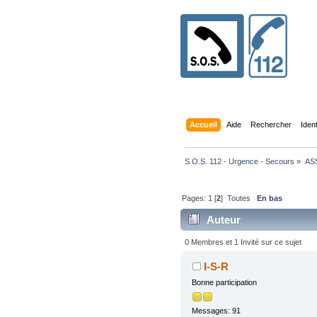
Accueil
Aide
Rechercher
Iden
S.O.S. 112 - Urgence - Secours
»
AS
Pages:
1
[
2
]
Toutes
En bas
Auteur
0 Membres et 1 Invité sur ce sujet
I-S-R
Bonne participation
Messages: 91