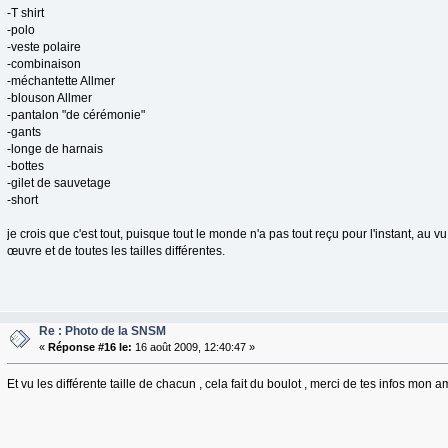
-T shirt
-polo
-veste polaire
-combinaison
-méchantette Allmer
-blouson Allmer
-pantalon "de cérémonie"
-gants
-longe de harnais
-bottes
-gilet de sauvetage
-short
je crois que c'est tout, puisque tout le monde n'a pas tout reçu pour l'instant, au v
œuvre et de toutes les tailles différentes.
Re : Photo de la SNSM
«
Réponse #16 le:
16 août 2009, 12:40:47 »
Et vu les différente taille de chacun , cela fait du boulot , merci de tes infos mon 