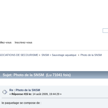
tifiez-vous
Inscrivez-vous
SOCIATIONS DE SECOURISME
»
SNSM + Sauvetage aquatique 
»
Photo de la SNSM
Sujet: Photo de la SNSM (Lu 71041 fois)
Re : Photo de la SNSM
«
Réponse #15 le:
14 août 2009, 19:44:29 »
le paquetage se compose de :