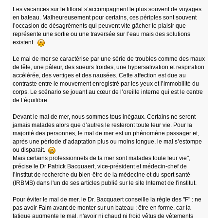
Les vacances sur le littoral s’accompagnent le plus souvent de voyages
en bateau. Malheureusement pour certains, ces périples sont souvent
l’occasion de désagréments qui peuvent vite gâcher le plaisir que
représente une sortie ou une traversée sur l’eau mais des solutions
existent.
Le mal de mer se caractérise par une série de troubles comme des maux
de tête, une pâleur, des sueurs froides, une hypersalivation et respiration
accélérée, des vertiges et des nausées. Cette affection est due au
contraste entre le mouvement enregistré par les yeux et l’immobilité du
corps. Le scénario se jouant au cœur de l’oreille interne qui est le centre
de l’équilibre.
Devant le mal de mer, nous sommes tous inégaux. Certains ne seront
jamais malades alors que d’autres le resteront toute leur vie. Pour la
majorité des personnes, le mal de mer est un phénomène passager et,
après une période d’adaptation plus ou moins longue, le mal s’estompe
ou disparait.
Mais certains professionnels de la mer sont malades toute leur vie",
précise le Dr Patrick Bacquaert, vice-président et médecin-chef de
l’institut de recherche du bien-être de la médecine et du sport santé
(IRBMS) dans l'un de ses articles publié sur le site Internet de l'institut.
Pour éviter le mal de mer, le Dr. Bacquaert conseille la règle des "F" : ne
pas avoir Faim avant de monter sur un bateau ; être en forme, car la
fatigue augmente le mal, n'avoir ni chaud ni froid vêtus de vêtements