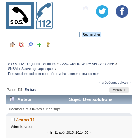
S.O.S. 112 - Urgence - Secours
»
ASSOCIATIONS DE SECOURISME
»
SNSM + Sauvetage aquatique 
»
Des solutions existent pour gérer voire soigner le mal de mer.
« précédent
suivant »
Pages: [
1
]
En bas
IMPRIMER
Auteur
Sujet: Des solutions
existent pour gérer voire soigner le mal de mer. (Lu
0 Membres et 3 Invités sur ce sujet
94430 fois)
Jeano 11
Administrateur
«
le:
11 août 2015, 10:14:35 »