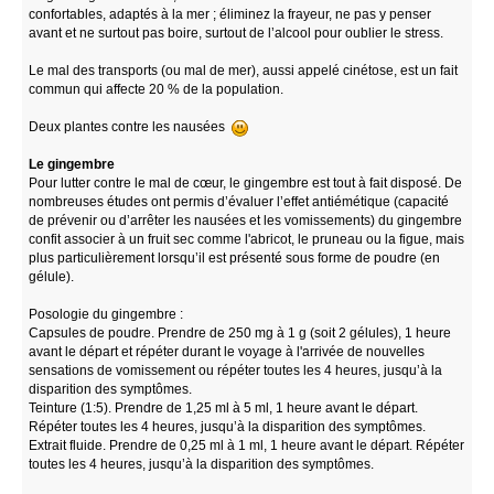
confortables, adaptés à la mer ; éliminez la frayeur, ne pas y penser
avant et ne surtout pas boire, surtout de l’alcool pour oublier le stress.
Le mal des transports (ou mal de mer), aussi appelé cinétose, est un fait
commun qui affecte 20 % de la population.
Deux plantes contre les nausées
Le gingembre
Pour lutter contre le mal de cœur, le gingembre est tout à fait disposé. De
nombreuses études ont permis d’évaluer l’effet antiémétique (capacité
de prévenir ou d’arrêter les nausées et les vomissements) du gingembre
confit associer à un fruit sec comme l'abricot, le pruneau ou la figue, mais
plus particulièrement lorsqu’il est présenté sous forme de poudre (en
gélule).
Posologie du gingembre :
Capsules de poudre. Prendre de 250 mg à 1 g (soit 2 gélules), 1 heure
avant le départ et répéter durant le voyage à l'arrivée de nouvelles
sensations de vomissement ou répéter toutes les 4 heures, jusqu’à la
disparition des symptômes.
Teinture (1:5). Prendre de 1,25 ml à 5 ml, 1 heure avant le départ.
Répéter toutes les 4 heures, jusqu’à la disparition des symptômes.
Extrait fluide. Prendre de 0,25 ml à 1 ml, 1 heure avant le départ. Répéter
toutes les 4 heures, jusqu’à la disparition des symptômes.