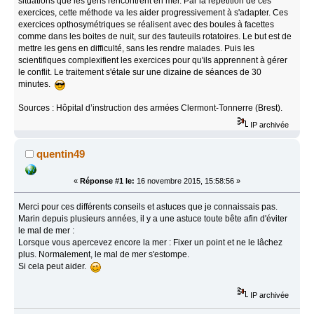
situations que les gens rencontrent en mer. Par la répétition de ces
exercices, cette méthode va les aider progressivement à s'adapter. Ces
exercices opthosymétriques se réalisent avec des boules à facettes
comme dans les boites de nuit, sur des fauteuils rotatoires. Le but est de
mettre les gens en difficulté, sans les rendre malades. Puis les
scientifiques complexifient les exercices pour qu'ils apprennent à gérer
le conflit. Le traitement s'étale sur une dizaine de séances de 30
minutes.
Sources : Hôpital d’instruction des armées Clermont-Tonnerre (Brest).
IP archivée
quentin49
«
Réponse #1 le:
16 novembre 2015, 15:58:56 »
Merci pour ces différents conseils et astuces que je connaissais pas.
Marin depuis plusieurs années, il y a une astuce toute bête afin d'éviter
le mal de mer :
Lorsque vous apercevez encore la mer : Fixer un point et ne le lâchez
plus. Normalement, le mal de mer s'estompe.
Si cela peut aider.
IP archivée