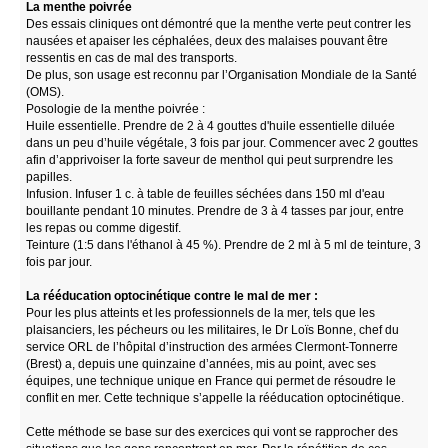
La menthe poivrée
Des essais cliniques ont démontré que la menthe verte peut contrer les
nausées et apaiser les céphalées, deux des malaises pouvant être
ressentis en cas de mal des transports.
De plus, son usage est reconnu par l’Organisation Mondiale de la Santé
(OMS).
Posologie de la menthe poivrée :
Huile essentielle. Prendre de 2 à 4 gouttes d'huile essentielle diluée
dans un peu d’huile végétale, 3 fois par jour. Commencer avec 2 gouttes
afin d’apprivoiser la forte saveur de menthol qui peut surprendre les
papilles.
Infusion. Infuser 1 c. à table de feuilles séchées dans 150 ml d'eau
bouillante pendant 10 minutes. Prendre de 3 à 4 tasses par jour, entre
les repas ou comme digestif.
Teinture (1:5 dans l'éthanol à 45 %). Prendre de 2 ml à 5 ml de teinture, 3
fois par jour.
La rééducation optocinétique contre le mal de mer :
Pour les plus atteints et les professionnels de la mer, tels que les
plaisanciers, les pécheurs ou les militaires, le Dr Loïs Bonne, chef du
service ORL de l’hôpital d’instruction des armées Clermont-Tonnerre
(Brest) a, depuis une quinzaine d’années, mis au point, avec ses
équipes, une technique unique en France qui permet de résoudre le
conflit en mer. Cette technique s’appelle la rééducation optocinétique.
Cette méthode se base sur des exercices qui vont se rapprocher des