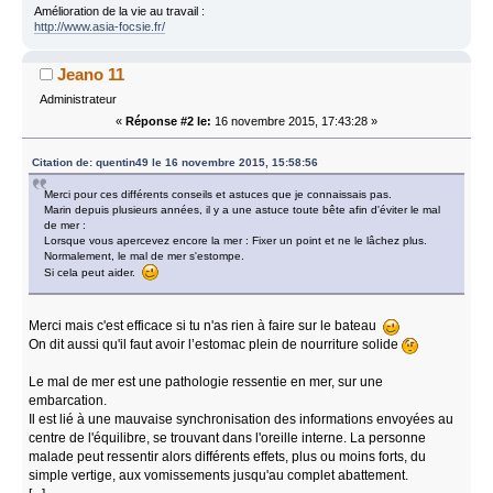
Amélioration de la vie au travail :
http://www.asia-focsie.fr/
Jeano 11
Administrateur
«
Réponse #2 le:
16 novembre 2015, 17:43:28 »
Citation de: quentin49 le 16 novembre 2015, 15:58:56
Merci pour ces différents conseils et astuces que je connaissais pas.
Marin depuis plusieurs années, il y a une astuce toute bête afin d'éviter le mal
de mer :
Lorsque vous apercevez encore la mer : Fixer un point et ne le lâchez plus.
Normalement, le mal de mer s'estompe.
Si cela peut aider.
Merci mais c'est efficace si tu n'as rien à faire sur le bateau
On dit aussi qu'il faut avoir l’estomac plein de nourriture solide
Le mal de mer est une pathologie ressentie en mer, sur une
embarcation.
Il est lié à une mauvaise synchronisation des informations envoyées au
centre de l'équilibre, se trouvant dans l'oreille interne. La personne
malade peut ressentir alors différents effets, plus ou moins forts, du
simple vertige, aux vomissements jusqu'au complet abattement.