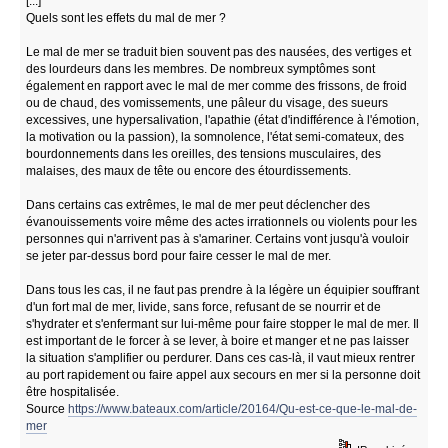
[...]
Quels sont les effets du mal de mer ?
Le mal de mer se traduit bien souvent pas des nausées, des vertiges et
des lourdeurs dans les membres. De nombreux symptômes sont
également en rapport avec le mal de mer comme des frissons, de froid
ou de chaud, des vomissements, une pâleur du visage, des sueurs
excessives, une hypersalivation, l'apathie (état d'indifférence à l'émotion,
la motivation ou la passion), la somnolence, l'état semi-comateux, des
bourdonnements dans les oreilles, des tensions musculaires, des
malaises, des maux de tête ou encore des étourdissements.
Dans certains cas extrêmes, le mal de mer peut déclencher des
évanouissements voire même des actes irrationnels ou violents pour les
personnes qui n'arrivent pas à s'amariner. Certains vont jusqu'à vouloir
se jeter par-dessus bord pour faire cesser le mal de mer.
Dans tous les cas, il ne faut pas prendre à la légère un équipier souffrant
d'un fort mal de mer, livide, sans force, refusant de se nourrir et de
s'hydrater et s'enfermant sur lui-même pour faire stopper le mal de mer. Il
est important de le forcer à se lever, à boire et manger et ne pas laisser
la situation s'amplifier ou perdurer. Dans ces cas-là, il vaut mieux rentrer
au port rapidement ou faire appel aux secours en mer si la personne doit
être hospitalisée.
Source
https://www.bateaux.com/article/20164/Qu-est-ce-que-le-mal-de-
mer