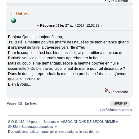
IP archivée
Gilles
«
Réponse #3 le:
27 avril 2017, 12:02:29 »
Bonjour Quentin, bonjour Jeano,
J'ai testé la menthe poivrée (marre des nausées de mon enfance quand
il m'arrivait de faire la traversée vers l'Ile d'Yeu).
Pour le coup tout s'est très bien passé et j'ai pu profiter à nouveau de
l'arrivée vers ce petit paradis sans appréhender la houle.
Mais du coup je me demandais, est-ce la menthe poivrée en huile
essentielle ? Ou bien avec l'âge le mal de marre pourrait disparaître ?
Dans le doute je reprendrais la menthe la prochaine fois... mais j'avoue
que je suis curieux.
Bien à vous...
IP archivée
Pages: [
1
]
En haut
IMPRIMER
« précédent
suivant »
S.O.S. 112 - Urgence - Secours
»
ASSOCIATIONS DE SECOURISME
»
SNSM + Sauvetage aquatique 
»
Des solutions existent pour gérer voire soigner le mal de mer.