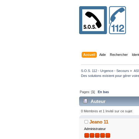
Accueil
Aide
Rechercher
Iden
S.O.S. 112 - Urgence - Secours
»
AS
Des solutions existent pour gérer voir
Pages: [
1
]
En bas
Auteur
0 Membres et 1 Invité sur ce sujet
Jeano 11
Administrateur