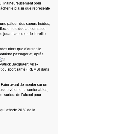
eau. Malheureusement pour
âcher le plaisir que représente
une pâleur, des sueurs froides,
ffection est due au contraste
e jouant au cœur de l’oreille
des alors que d’autres le
hénomène passager et, après
Patrick Bacquaert, vice-
 et du sport santé (IRBMS) dans
ir Faim avant de monter sur un
êtus de vêtements confortables,
e, surtout de l’alcool pour
qui affecte 20 % de la