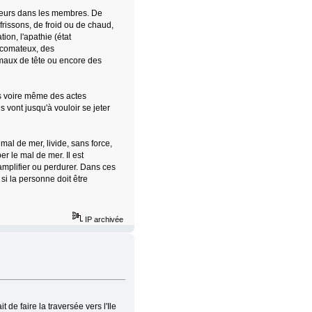
rdeurs dans les membres. De
issons, de froid ou de chaud,
on, l'apathie (état
i-comateux, des
maux de tête ou encore des
s voire même des actes
s vont jusqu'à vouloir se jeter
 mal de mer, livide, sans force,
er le mal de mer. Il est
'amplifier ou perdurer. Dans ces
si la personne doit être
IP archivée
de faire la traversée vers l'Ile