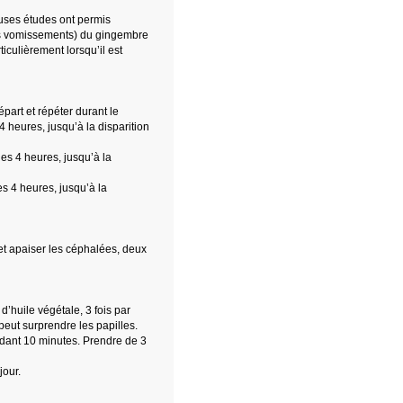
euses études ont permis
 les vomissements) du gingembre
ticulièrement lorsqu’il est
part et répéter durant le
 heures, jusqu’à la disparition
les 4 heures, jusqu’à la
es 4 heures, jusqu’à la
et apaiser les céphalées, deux
d’huile végétale, 3 fois par
peut surprendre les papilles.
endant 10 minutes. Prendre de 3
jour.