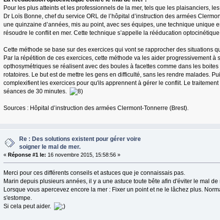
Pour les plus atteints et les professionnels de la mer, tels que les plaisanciers, les
Dr Loïs Bonne, chef du service ORL de l’hôpital d’instruction des armées Clermon
une quinzaine d’années, mis au point, avec ses équipes, une technique unique 
résoudre le conflit en mer. Cette technique s’appelle la rééducation optocinétique
Cette méthode se base sur des exercices qui vont se rapprocher des situations q
Par la répétition de ces exercices, cette méthode va les aider progressivement à 
opthosymétriques se réalisent avec des boules à facettes comme dans les boites d
rotatoires. Le but est de mettre les gens en difficulté, sans les rendre malades. Pui
complexifient les exercices pour qu'ils apprennent à gérer le conflit. Le traitement
séances de 30 minutes.
Sources : Hôpital d’instruction des armées Clermont-Tonnerre (Brest).
Re : Des solutions existent pour gérer voire
soigner le mal de mer.
«
Réponse #1 le:
16 novembre 2015, 15:58:56 »
Merci pour ces différents conseils et astuces que je connaissais pas.
Marin depuis plusieurs années, il y a une astuce toute bête afin d'éviter le mal de 
Lorsque vous apercevez encore la mer : Fixer un point et ne le lâchez plus. Nor
s'estompe.
Si cela peut aider.