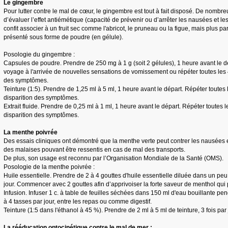
Le gingembre
Pour lutter contre le mal de cœur, le gingembre est tout à fait disposé. De nombr
d’évaluer l’effet antiémétique (capacité de prévenir ou d’arrêter les nausées et
confit associer à un fruit sec comme l'abricot, le pruneau ou la figue, mais plus par
présenté sous forme de poudre (en gélule).
Posologie du gingembre :
Capsules de poudre. Prendre de 250 mg à 1 g (soit 2 gélules), 1 heure avant le dé
voyage à l'arrivée de nouvelles sensations de vomissement ou répéter toutes les 4
des symptômes.
Teinture (1:5). Prendre de 1,25 ml à 5 ml, 1 heure avant le départ. Répéter toutes 
disparition des symptômes.
Extrait fluide. Prendre de 0,25 ml à 1 ml, 1 heure avant le départ. Répéter toutes l
disparition des symptômes.
La menthe poivrée
Des essais cliniques ont démontré que la menthe verte peut contrer les nausées 
des malaises pouvant être ressentis en cas de mal des transports.
De plus, son usage est reconnu par l’Organisation Mondiale de la Santé (OMS).
Posologie de la menthe poivrée :
Huile essentielle. Prendre de 2 à 4 gouttes d'huile essentielle diluée dans un peu 
jour. Commencer avec 2 gouttes afin d’apprivoiser la forte saveur de menthol qui 
Infusion. Infuser 1 c. à table de feuilles séchées dans 150 ml d'eau bouillante p
à 4 tasses par jour, entre les repas ou comme digestif.
Teinture (1:5 dans l'éthanol à 45 %). Prendre de 2 ml à 5 ml de teinture, 3 fois par 
La rééducation optocinétique contre le mal de mer :