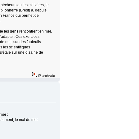
 pécheurs ou les militaires, le
t-Tonnerre (Brest) a, depuis
en France qui permet de
.
ue les gens rencontrent en mer.
s'adapter. Ces exercices
e nuit, sur des fauteuils
s les scientifiques
 s'étale sur une dizaine de
IP archivée
mer :
malement, le mal de mer