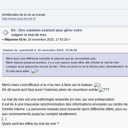
Amélioration de la vie au travail :
http://www.asia-focsie.fr/
Re : Des solutions existent pour gérer voire
soigner le mal de mer.
«
Réponse #2 le:
16 novembre 2015, 17:43:28 »
Citation de: quentin49 le 16 novembre 2015, 15:58:56
Merci pour ces différents conseils et astuces que je connaissais pas.
Marin depuis plusieurs années, il y a une astuce toute bête afin d'éviter le mal de mer :
Lorsque vous apercevez encore la mer : Fixer un point et ne le lâchez plus. Normalement, l
Si cela peut aider.
Merci mais c'est efficace si tu n'as rien à faire sur le bateau
On dit aussi qu'il faut avoir l’estomac plein de nourriture solide
Le mal de mer est une pathologie ressentie en mer, sur une embarcation.
Il est lié à une mauvaise synchronisation des informations envoyées au centre de 
l'oreille interne. La personne malade peut ressentir alors différents effets, plus ou
aux vomissements jusqu'au complet abattement.
[...]
Quels sont les effets du mal de mer ?