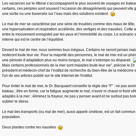
Les vacances sur le littoral s’accompagnent le plus souvent de voyages en bat
certains, ces périples sont souvent l’occasion de désagréments qui peuvent vite g
une sortie ou une traversée sur l’eau mais des solutions existent.
Le mal de mer se caractérise par une série de troubles comme des maux de tête, 
une hypersalivation et respiration accélérée, des vertiges et des nausées. Cette a
entre le mouvement enregistré par les yeux et l’immobilité du corps. Le scénario s
interne qui est le centre de l’équilibre.
Devant le mal de mer, nous sommes tous inégaux. Certains ne seront jamais mala
resteront toute leur vie. Pour la majorité des personnes, le mal de mer est un p
une période d’adaptation plus ou moins longue, le mal s’estompe ou disparait.
Mais certains professionnels de la mer sont malades toute leur vie", précise le Dr 
président et médecin-chef de l’institut de recherche du bien-être de la médecine
l'un de ses articles publié sur le site Internet de l'institut.
Pour éviter le mal de mer, le Dr. Bacquaert conseille la règle des "F" : ne pas avo
bateau ; être en forme, car la fatigue augmente le mal, n'avoir ni chaud ni froid v
adaptés à la mer ; éliminez la frayeur, ne pas y penser avant et ne surtout pas boir
oublier le stress.
Le mal des transports (ou mal de mer), aussi appelé cinétose, est un fait commun 
population.
Deux plantes contre les nausées