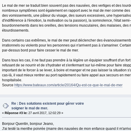
Le mal de mer se traduit bien souvent pas des nausées, des vertiges et des lou
nombreux symptômes sont également en rapport avec le mal de mer comme des fr
des vomissements, une pâleur du visage, des sueurs excessives, une hypersalivati
d'indifférence à l'émotion, la motivation ou la passion), la somnolence, l'état sem
bourdonnements dans les oreilles, des tensions musculaires, des malaises, des 
étourdissements.
Dans certains cas extrêmes, le mal de mer peut déclencher des évanouissement
irrationnels ou violents pour les personnes qui n'arrivent pas à s'amariner. Certain
par-dessus bord pour faire cesser le mal de mer.
Dans tous les cas, il ne faut pas prendre à la légère un équipier souffrant d'un fort
refusant de se nourrir et de s'hydrater et s'enfermant sur lui-même pour faire stopp
important de le forcer à se lever, à boire et manger et ne pas laisser la situation s
cas-là, il vaut mieux rentrer au port rapidement ou faire appel aux secours en mer 
hospitalisée.
Source
https://www.bateaux.com/article/20164/Qu-est-ce-que-le-mal-de-mer
Re : Des solutions existent pour gérer voire
soigner le mal de mer.
«
Réponse #3 le:
27 avril 2017, 12:02:29 »
Bonjour Quentin, bonjour Jeano,
J'ai testé la menthe poivrée (marre des nausées de mon enfance quand il m'arrivait 