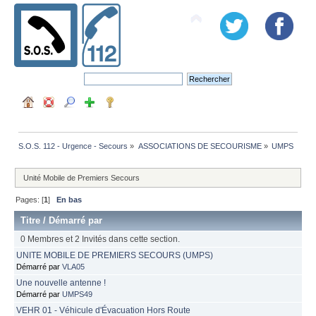
S.O.S. 112 - Urgence - Secours
»
ASSOCIATIONS DE SECOURISME
»
UMPS
Unité Mobile de Premiers Secours
Pages: [
1
]
En bas
Titre
/
Démarré par
0 Membres et 2 Invités dans cette section.
UNITE MOBILE DE PREMIERS SECOURS (UMPS)
Démarré par
VLA05
Une nouvelle antenne !
Démarré par
UMPS49
VEHR 01 - Véhicule d'Évacuation Hors Route