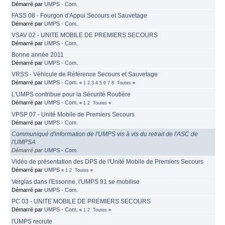
Démarré par
UMPS - Com.
FASS 08 - Fourgon d'Appui Secours et Sauvetage
Démarré par
UMPS - Com.
VSAV 02 - UNITE MOBILE DE PREMIERS SECOURS
Démarré par
UMPS - Com.
Bonne année 2011
Démarré par
UMPS - Com.
VRSS - Véhicule de Référence Secours et Sauvetage
Démarré par
UMPS - Com.
«
1
2
3
4
5
6
7
8
Toutes
»
L'UMPS contribue pour la Sécurité Routière
Démarré par
UMPS - Com.
«
1
2
Toutes
»
VPSP 07 - Unité Mobile de Premiers Secours
Démarré par
UMPS - Com.
Communiqué d'information de l'UMPS vis à vis du retrait de l'ASC de
l'UMPSA
Démarré par
UMPS - Com.
Vidéo de présentation des DPS de l'Unité Mobile de Premiers Secours
Démarré par
UMPS
«
1
2
Toutes
»
Verglas dans l'Essonne, l'UMPS 91 se mobilise
Démarré par
UMPS - Com.
PC 03 - UNITE MOBILE DE PREMIERS SECOURS
Démarré par
UMPS - Com.
«
1
2
Toutes
»
l'UMPS recrute