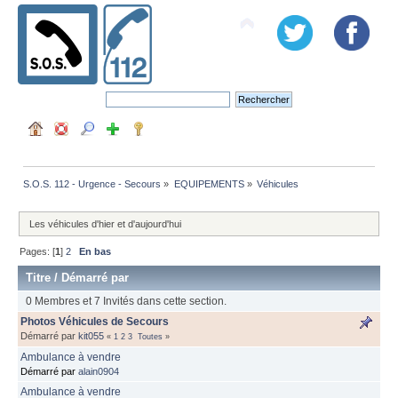
S.O.S. 112 - Urgence - Secours
»
EQUIPEMENTS
»
Véhicules
Les véhicules d'hier et d'aujourd'hui
Pages: [
1
]
2
En bas
Titre
/
Démarré par
0 Membres et 7 Invités dans cette section.
Photos Véhicules de Secours
Démarré par
kit055
«
1
2
3
Toutes
»
Ambulance à vendre
Démarré par
alain0904
Ambulance à vendre