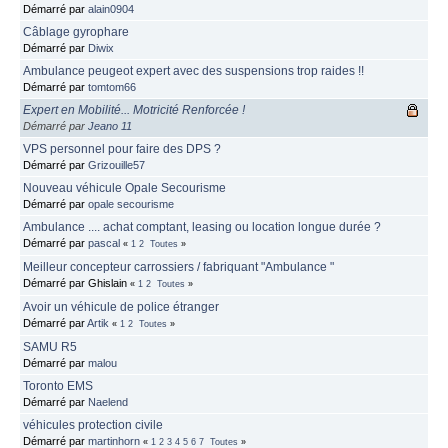
Démarré par
alain0904
Câblage gyrophare
Démarré par
Diwix
Ambulance peugeot expert avec des suspensions trop raides !!
Démarré par
tomtom66
Expert en Mobilité... Motricité Renforcée !
Démarré par
Jeano 11
VPS personnel pour faire des DPS ?
Démarré par
Grizouille57
Nouveau véhicule Opale Secourisme
Démarré par
opale secourisme
Ambulance .... achat comptant, leasing ou location longue durée ?
Démarré par
pascal
«
1
2
Toutes
»
Meilleur concepteur carrossiers / fabriquant "Ambulance "
Démarré par Ghislain
«
1
2
Toutes
»
Avoir un véhicule de police étranger
Démarré par
Artik
«
1
2
Toutes
»
SAMU R5
Démarré par
malou
Toronto EMS
Démarré par
Naelend
véhicules protection civile
Démarré par
martinhorn
«
1
2
3
4
5
6
7
Toutes
»