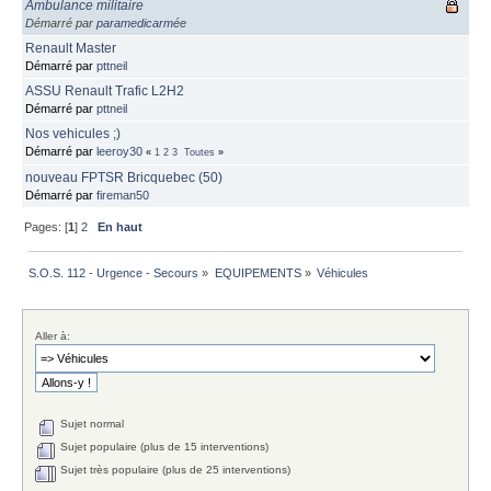
Ambulance militaire
Démarré par
paramedicarmée
Renault Master
Démarré par
pttneil
ASSU Renault Trafic L2H2
Démarré par
pttneil
Nos vehicules ;)
Démarré par
leeroy30
«
1
2
3
Toutes
»
nouveau FPTSR Bricquebec (50)
Démarré par
fireman50
Pages: [
1
]
2
En haut
S.O.S. 112 - Urgence - Secours
»
EQUIPEMENTS
»
Véhicules
Aller à:
Sujet normal
Sujet populaire (plus de 15 interventions)
Sujet très populaire (plus de 25 interventions)