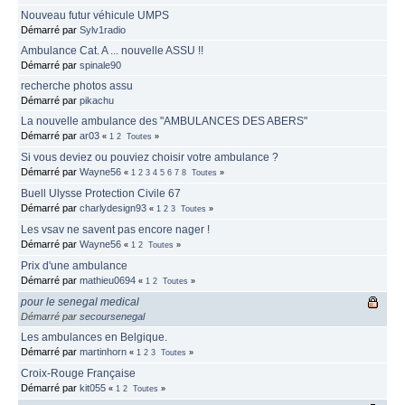
Nouveau futur véhicule UMPS
Démarré par
Sylv1radio
Ambulance Cat. A ... nouvelle ASSU !!
Démarré par
spinale90
recherche photos assu
Démarré par
pikachu
La nouvelle ambulance des "AMBULANCES DES ABERS"
Démarré par
ar03
«
1
2
Toutes
»
Si vous deviez ou pouviez choisir votre ambulance ?
Démarré par
Wayne56
«
1
2
3
4
5
6
7
8
Toutes
»
Buell Ulysse Protection Civile 67
Démarré par
charlydesign93
«
1
2
3
Toutes
»
Les vsav ne savent pas encore nager !
Démarré par
Wayne56
«
1
2
Toutes
»
Prix d'une ambulance
Démarré par
mathieu0694
«
1
2
Toutes
»
pour le senegal medical
Démarré par
secoursenegal
Les ambulances en Belgique.
Démarré par
martinhorn
«
1
2
3
Toutes
»
Croix-Rouge Française
Démarré par
kit055
«
1
2
Toutes
»