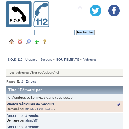
S.O.S. 112 - Urgence - Secours
»
EQUIPEMENTS
»
Véhicules
Les véhicules d'hier et d'aujourd'hui
Pages: [
1
]
2
En bas
Titre
/
Démarré par
0 Membres et 10 Invités dans cette section.
Photos Véhicules de Secours
Démarré par
kit055
«
1
2
3
Toutes
»
Ambulance à vendre
Démarré par
alain0904
Ambulance à vendre