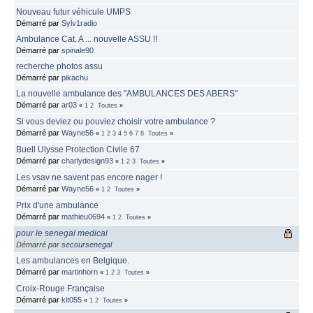
Nouveau futur véhicule UMPS
Démarré par
Sylv1radio
Ambulance Cat. A ... nouvelle ASSU !!
Démarré par
spinale90
recherche photos assu
Démarré par
pikachu
La nouvelle ambulance des "AMBULANCES DES ABERS"
Démarré par
ar03
«
1
2
Toutes
»
Si vous deviez ou pouviez choisir votre ambulance ?
Démarré par
Wayne56
«
1
2
3
4
5
6
7
8
Toutes
»
Buell Ulysse Protection Civile 67
Démarré par
charlydesign93
«
1
2
3
Toutes
»
Les vsav ne savent pas encore nager !
Démarré par
Wayne56
«
1
2
Toutes
»
Prix d'une ambulance
Démarré par
mathieu0694
«
1
2
Toutes
»
pour le senegal medical
Démarré par
secoursenegal
Les ambulances en Belgique.
Démarré par
martinhorn
«
1
2
3
Toutes
»
Croix-Rouge Française
Démarré par
kit055
«
1
2
Toutes
»