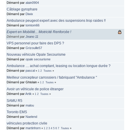
Démarré par
alain0904
Câblage gyrophare
Démarré par
Diwix
Ambulance peugeot expert avec des suspensions trop raides !!
Démarré par
tomtom66
Expert en Mobilité... Motricité Renforcée !
Démarré par
Jeano 11
VPS personnel pour faire des DPS ?
Démarré par
Grizouille57
Nouveau véhicule Opale Secourisme
Démarré par
opale secourisme
Ambulance .... achat comptant, leasing ou location longue durée ?
Démarré par
pascal
«
1
2
Toutes
»
Meilleur concepteur carrossiers / fabriquant "Ambulance "
Démarré par Ghislain
«
1
2
Toutes
»
Avoir un véhicule de police étranger
Démarré par
Artik
«
1
2
Toutes
»
SAMU R5
Démarré par
malou
Toronto EMS
Démarré par
Naelend
véhicules protection civile
Démarré par
martinhorn
«
1
2
3
4
5
6
7
Toutes
»