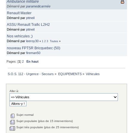
Ambulance militaire
Démarré par
paramedicarmée
Renault Master
Démarré par
pttneil
ASSU Renault Trafic L2H2
Démarré par
pttneil
Nos vehicules ;)
Démarré par
leeroy30
«
1
2
3
Toutes
»
nouveau FPTSR Bricquebec (50)
Démarré par
fireman50
Pages: [
1
]
2
En haut
S.O.S. 112 - Urgence - Secours
»
EQUIPEMENTS
»
Véhicules
Aller à:
Sujet normal
Sujet populaire (plus de 15 interventions)
Sujet très populaire (plus de 25 interventions)