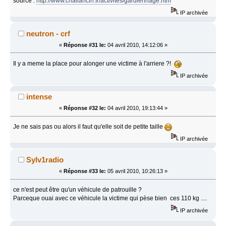
source :
http://www.challancin.fr/activites/gardiennage.htm
IP archivée
neutron - crf
«
Réponse #31 le:
04 avril 2010, 14:12:06 »
Il y a meme la place pour alonger une victime à l'arriere ?!
IP archivée
intense
«
Réponse #32 le:
04 avril 2010, 19:13:44 »
Je ne sais pas ou alors il faut qu'elle soit de petite taille
IP archivée
Sylv1radio
«
Réponse #33 le:
05 avril 2010, 10:26:13 »
ce n'est peut être qu'un véhicule de patrouille ?
Parceque ouai avec ce véhicule la victime qui pèse bien ces 110 kg ....
IP archivée