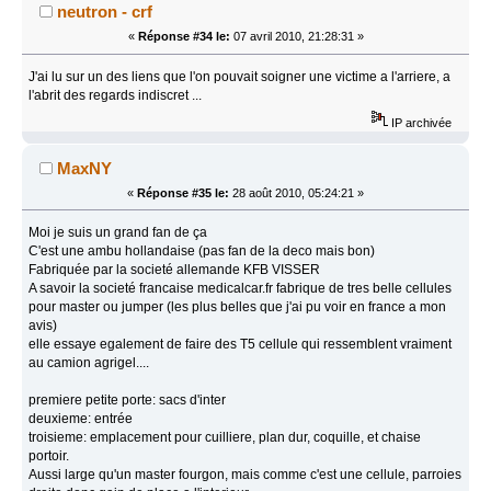
neutron - crf
«
Réponse #34 le:
07 avril 2010, 21:28:31 »
J'ai lu sur un des liens que l'on pouvait soigner une victime a l'arriere, a
l'abrit des regards indiscret ...
IP archivée
MaxNY
«
Réponse #35 le:
28 août 2010, 05:24:21 »
Moi je suis un grand fan de ça
C'est une ambu hollandaise (pas fan de la deco mais bon)
Fabriquée par la societé allemande KFB VISSER
A savoir la societé francaise medicalcar.fr fabrique de tres belle cellules
pour master ou jumper (les plus belles que j'ai pu voir en france a mon
avis)
elle essaye egalement de faire des T5 cellule qui ressemblent vraiment
au camion agrigel....
premiere petite porte: sacs d'inter
deuxieme: entrée
troisieme: emplacement pour cuilliere, plan dur, coquille, et chaise
portoir.
Aussi large qu'un master fourgon, mais comme c'est une cellule, parroies