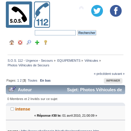
S.O.S. 112 - Urgence - Secours
»
EQUIPEMENTS
»
Véhicules
»
Photos Véhicules de Secours
« précédent
suivant »
Pages:
1
2
[
3
]
Toutes
En bas
IMPRIMER
Auteur
Sujet: Photos Véhicules de
Secours (Lu 190885 fois)
0 Membres et 2 Invités sur ce sujet
intense
«
Réponse #30 le:
01 avril 2010, 21:00:09 »