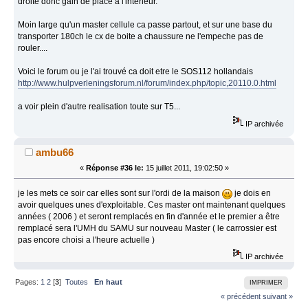
droite donc gain de place a l'interieur.
Moin large qu'un master cellule ca passe partout, et sur une base du
transporter 180ch le cx de boite a chaussure ne l'empeche pas de
rouler....
Voici le forum ou je l'ai trouvé ca doit etre le SOS112 hollandais
http://www.hulpverleningsforum.nl/forum/index.php/topic,20110.0.html
a voir plein d'autre realisation toute sur T5...
IP archivée
ambu66
«
Réponse #36 le:
15 juillet 2011, 19:02:50 »
je les mets ce soir car elles sont sur l'ordi de la maison
je dois en
avoir quelques unes d'exploitable. Ces master ont maintenant quelques
années ( 2006 ) et seront remplacés en fin d'année et le premier a être
remplacé sera l'UMH du SAMU sur nouveau Master ( le carrossier est
pas encore choisi a l'heure actuelle )
IP archivée
Pages:
1
2
[
3
]
Toutes
En haut
IMPRIMER
« précédent
suivant »