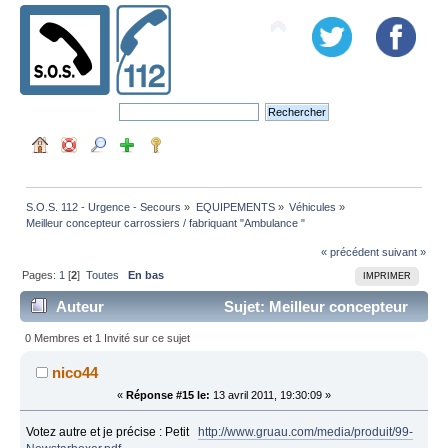
S.O.S. 112 - Urgence - Secours
»
EQUIPEMENTS
»
Véhicules
»
Meilleur concepteur carrossiers / fabriquant "Ambulance "
« précédent
suivant »
Pages:
1
[
2
]
Toutes
En bas
IMPRIMER
Auteur
Sujet: Meilleur concepteur
carrossiers / fabriquant "Ambulance " (Lu 79780 fois)
0 Membres et 1 Invité sur ce sujet
nico44
«
Réponse #15 le:
13 avril 2011, 19:30:09 »
Votez autre et je précise : Petit
http://www.gruau.com/media/produit/99-