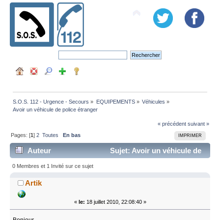
S.O.S. 112 - Urgence - Secours
»
EQUIPEMENTS
»
Véhicules
»
Avoir un véhicule de police étranger
« précédent
suivant »
Pages: [
1
]
2
Toutes
En bas
IMPRIMER
Auteur
Sujet: Avoir un véhicule de
police étranger (Lu 61572 fois)
0 Membres et 1 Invité sur ce sujet
Artik
«
le:
18 juillet 2010, 22:08:40 »
Bonjour,