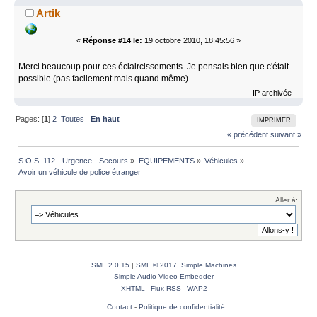
Artik
«
Réponse #14 le:
19 octobre 2010, 18:45:56 »
Merci beaucoup pour ces éclaircissements. Je pensais bien que c'était
possible (pas facilement mais quand même).
IP archivée
Pages: [
1
]
2
Toutes
En haut
IMPRIMER
« précédent
suivant »
S.O.S. 112 - Urgence - Secours
»
EQUIPEMENTS
»
Véhicules
»
Avoir un véhicule de police étranger
Aller à:
SMF 2.0.15
|
SMF © 2017
,
Simple Machines
Simple Audio Video Embedder
XHTML
Flux RSS
WAP2
Contact
-
Politique de confidentialité