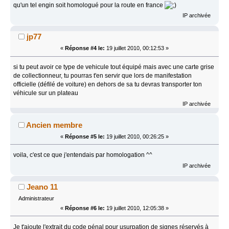
qu'un tel engin soit homologué pour la route en france
IP archivée
jp77
«
Réponse #4 le:
19 juillet 2010, 00:12:53 »
si tu peut avoir ce type de vehicule tout équipé mais avec une carte grise
de collectionneur, tu pourras t'en servir que lors de manifestation
officielle (défilé de voiture) en dehors de sa tu devras transporter ton
véhicule sur un plateau
IP archivée
Ancien membre
«
Réponse #5 le:
19 juillet 2010, 00:26:25 »
voila, c'est ce que j'entendais par homologation ^^
IP archivée
Jeano 11
Administrateur
«
Réponse #6 le:
19 juillet 2010, 12:05:38 »
Je t'ajoute l'extrait du code pénal pour usurpation de signes réservés à