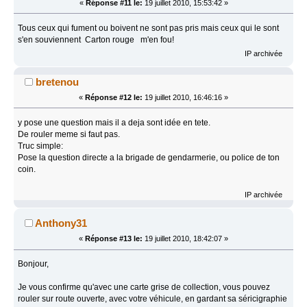
«
Réponse #11 le:
19 juillet 2010, 15:53:42 »
Tous ceux qui fument ou boivent ne sont pas pris mais ceux qui le sont
s'en souviennent Carton rouge m'en fou!
IP archivée
bretenou
«
Réponse #12 le:
19 juillet 2010, 16:46:16 »
y pose une question mais il a deja sont idée en tete.
De rouler meme si faut pas.
Truc simple:
Pose la question directe a la brigade de gendarmerie, ou police de ton
coin.
IP archivée
Anthony31
«
Réponse #13 le:
19 juillet 2010, 18:42:07 »
Bonjour,
Je vous confirme qu'avec une carte grise de collection, vous pouvez
rouler sur route ouverte, avec votre véhicule, en gardant sa séricigraphie