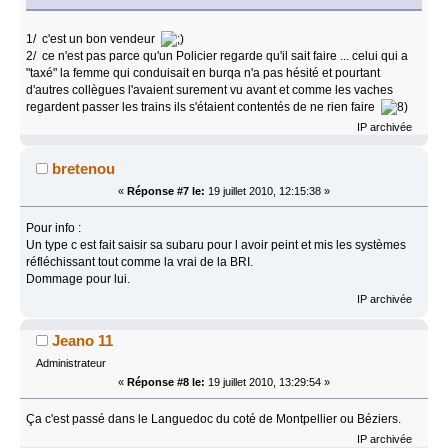
1/ c'est un bon vendeur
2/ ce n'est pas parce qu'un Policier regarde qu'il sait faire ... celui qui a
"taxé" la femme qui conduisait en burqa n'a pas hésité et pourtant
d'autres collègues l'avaient surement vu avant et comme les vaches
regardent passer les trains ils s'étaient contentés de ne rien faire
IP archivée
bretenou
«
Réponse #7 le:
19 juillet 2010, 12:15:38 »
Pour info :
Un type c est fait saisir sa subaru pour l avoir peint et mis les systèmes
réfléchissant tout comme la vrai de la BRI.
Dommage pour lui.
IP archivée
Jeano 11
Administrateur
«
Réponse #8 le:
19 juillet 2010, 13:29:54 »
Ça c'est passé dans le Languedoc du coté de Montpellier ou Béziers.
IP archivée