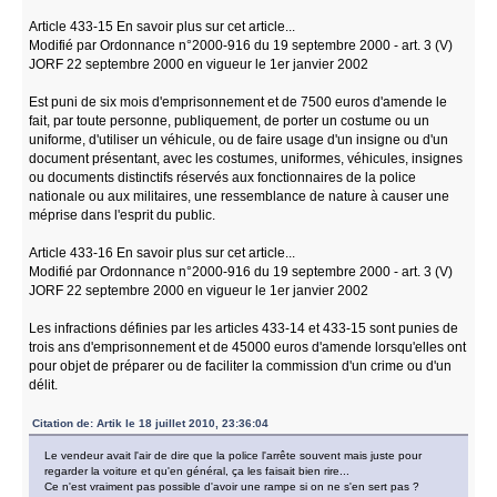
Article 433-15 En savoir plus sur cet article...
Modifié par Ordonnance n°2000-916 du 19 septembre 2000 - art. 3 (V)
JORF 22 septembre 2000 en vigueur le 1er janvier 2002
Est puni de six mois d'emprisonnement et de 7500 euros d'amende le
fait, par toute personne, publiquement, de porter un costume ou un
uniforme, d'utiliser un véhicule, ou de faire usage d'un insigne ou d'un
document présentant, avec les costumes, uniformes, véhicules, insignes
ou documents distinctifs réservés aux fonctionnaires de la police
nationale ou aux militaires, une ressemblance de nature à causer une
méprise dans l'esprit du public.
Article 433-16 En savoir plus sur cet article...
Modifié par Ordonnance n°2000-916 du 19 septembre 2000 - art. 3 (V)
JORF 22 septembre 2000 en vigueur le 1er janvier 2002
Les infractions définies par les articles 433-14 et 433-15 sont punies de
trois ans d'emprisonnement et de 45000 euros d'amende lorsqu'elles ont
pour objet de préparer ou de faciliter la commission d'un crime ou d'un
délit.
Citation de: Artik le 18 juillet 2010, 23:36:04
Le vendeur avait l'air de dire que la police l'arrête souvent mais juste pour
regarder la voiture et qu'en général, ça les faisait bien rire...
Ce n'est vraiment pas possible d'avoir une rampe si on ne s'en sert pas ?