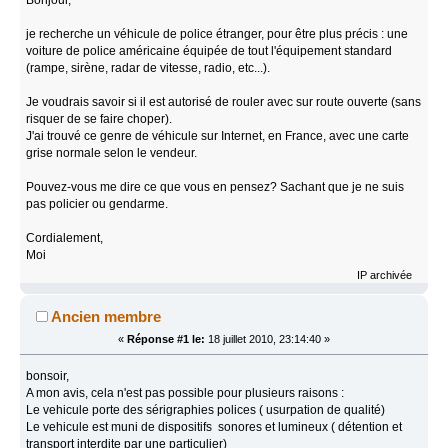
je recherche un véhicule de police étranger, pour être plus précis : une
voiture de police américaine équipée de tout l'équipement standard
(rampe, sirène, radar de vitesse, radio, etc...).
Je voudrais savoir si il est autorisé de rouler avec sur route ouverte (sans
risquer de se faire choper).
J'ai trouvé ce genre de véhicule sur Internet, en France, avec une carte
grise normale selon le vendeur.
Pouvez-vous me dire ce que vous en pensez? Sachant que je ne suis
pas policier ou gendarme.
Cordialement,
Moi
IP archivée
Ancien membre
«
Réponse #1 le:
18 juillet 2010, 23:14:40 »
bonsoir,
A mon avis, cela n'est pas possible pour plusieurs raisons :
Le vehicule porte des sérigraphies polices ( usurpation de qualité)
Le vehicule est muni de dispositifs sonores et lumineux ( détention et
transport interdite par une particulier)