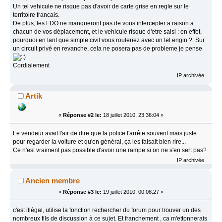
Un tel vehicule ne risque pas d'avoir de carte grise en regle sur le
territoire francais.
De plus, les FDO ne manqueront pas de vous intercepter a raison a
chacun de vos déplacement, et le vehicule risque d'etre saisi : en effet,
pourquoi en tant que simple civil vous rouleriez avec un tel engin ? Sur
un circuit privé en revanche, cela ne posera pas de probleme je pense
Cordialement
IP archivée
Artik
«
Réponse #2 le:
18 juillet 2010, 23:36:04 »
Le vendeur avait l'air de dire que la police l'arrête souvent mais juste
pour regarder la voiture et qu'en général, ça les faisait bien rire...
Ce n'est vraiment pas possible d'avoir une rampe si on ne s'en sert pas?
IP archivée
Ancien membre
«
Réponse #3 le:
19 juillet 2010, 00:08:27 »
c'est illégal, utilise la fonction rechercher du forum pour trouver un des
nombreux fils de discussion à ce sujet. Et franchement , ca m'ettonnerais