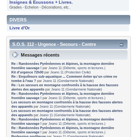
Insignes & Ecussons + Livres.
Grades - Echelon - Décorations, etc..
DIVERS
Livre d'Or
S.O.S. 112 - Urgence - Secours - Centre
d'informations
Messages récents
Re : Randonnées Pyrénéennes et Alpines, la montagne dernière
frontière sauvage !
par
Jeano 11
(
Détente, sports et lectures.
)
Kit d'urgence 72h00
par
Jeano 11
(
Protection Civile
)
Re : Enquêteurs sub-aquatique ... Comment éviter qu'un crime ne
tombe à l'eau ?
par
Jeano 11
(
Gendarmerie Nationale
)
Re : Les secours en montagne confrontés à la hausse des fausses
alertes des appareils
par
Jeano 11
(
Gendarmerie Nationale
)
Re : Randonnées Pyrénéennes et Alpines, la montagne dernière
frontière sauvage !
par
Jeano 11
(
Détente, sports et lectures.
)
Les secours en montagne confrontés à la hausse des fausses alertes
des appareils
par
Jeano 11
(
Gendarmerie Nationale
)
Les secours en montagne confrontés à la hausse des fausses alertes
des appareils
par
Jeano 11
(
Gendarmerie Nationale
)
Re : Randonnées Pyrénéennes et Alpines, la montagne dernière
frontière sauvage !
par
Jeano 11
(
Détente, sports et lectures.
)
Re : Randonnées Pyrénéennes et Alpines, la montagne dernière
frontière sauvage !
par
Jeano 11
(
Détente, sports et lectures.
)
Profession profileuse
par
Jeano 11
(
Gendarmerie Nationale
)