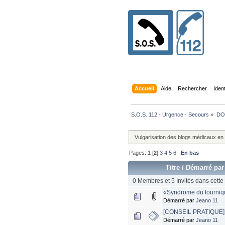
Accueil
Aide
Rechercher
Iden
S.O.S. 112 - Urgence - Secours
»
DO
Vulgarisation des blogs médicaux en
Pages:
1
[
2
]
3
4
5
6
En bas
Titre
/
Démarré par
0 Membres et 5 Invités dans cette 
«Syndrome du tournique
Démarré par
Jeano 11
[CONSEIL PRATIQUE]..
Démarré par
Jeano 11