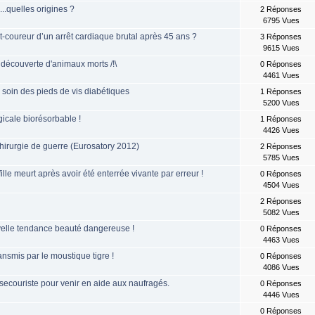
..quelles origines ?
2 Réponses
6795 Vues
nt-coureur d’un arrêt cardiaque brutal après 45 ans ?
3 Réponses
9615 Vues
découverte d'animaux morts /!\
0 Réponses
4461 Vues
 soin des pieds de vis diabétiques
1 Réponses
5200 Vues
icale biorésorbable !
1 Réponses
4426 Vues
hirurgie de guerre (Eurosatory 2012)
2 Réponses
5785 Vues
lle meurt après avoir été enterrée vivante par erreur !
0 Réponses
4504 Vues
2 Réponses
5082 Vues
velle tendance beauté dangereuse !
0 Réponses
4463 Vues
ansmis par le moustique tigre !
0 Réponses
4086 Vues
secouriste pour venir en aide aux naufragés.
0 Réponses
4446 Vues
0 Réponses