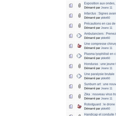
Exposition aux ondes, .
Démarré par
Jeano 11
Infarctus : Signes ava
Démarré par
pblot60
Précautions en cas de 
Démarré par
Jeano 11
Ambulanciers : Prenez
Démarré par
pblot60
Une compresse chirurg
Démarré par
Jeano 11
Plasma lyophilisé en c
Démarré par
pblot60
Honduras : une jeune fi
Démarré par
Jeano 11
Une paralysie brutale
Démarré par
pblot60
Sunburn art : une nou
Démarré par
Jeano 11
Zika : nouveau virus tr
Démarré par
Jeano 11
Robotguard : le drone 
Démarré par
pblot60
Handicap et conduite !