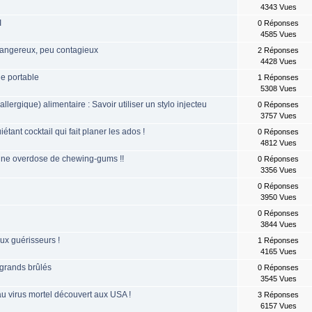
4343 Vues
I
0 Réponses
4585 Vues
dangereux, peu contagieux
2 Réponses
4428 Vues
ne portable
1 Réponses
5308 Vues
lergique) alimentaire : Savoir utiliser un stylo injecteu
0 Réponses
3757 Vues
étant cocktail qui fait planer les ados !
0 Réponses
4812 Vues
'une overdose de chewing-gums !!
0 Réponses
3356 Vues
e
0 Réponses
3950 Vues
0 Réponses
3844 Vues
ux guérisseurs !
1 Réponses
4165 Vues
grands brûlés
0 Réponses
3545 Vues
 virus mortel découvert aux USA !
3 Réponses
6157 Vues