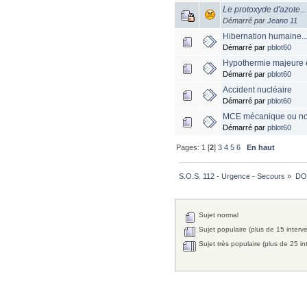
Le protoxyde d'azote...
Démarré par
Jeano 11
Hibernation humaine...
Démarré par
pblot60
Hypothermie majeure 
Démarré par
pblot60
Accident nucléaire
Démarré par
pblot60
MCE mécanique ou non
Démarré par
pblot60
Pages:
1
[
2
]
3
4
5
6
En haut
S.O.S. 112 - Urgence - Secours
»
DO
Sujet normal
Sujet populaire (plus de 15 interv
Sujet très populaire (plus de 25 in