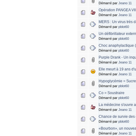
Démarré par
Jeano 11
Opération PANGEA VII
Démarré par
Jeano 11
MERS : Un virus très 
Démarré par
pblot60
Un défibrillateur exter
Démarré par
pblot60
Choc anaphylactique (al
Démarré par
pblot60
Purple Drank - Un inqui
Démarré par
Jeano 11
Elle meurt à 19 ans d
Démarré par
Jeano 11
Hypoglycémie = Sucr
Démarré par
pblot60
Co = Soustraire
Démarré par
pblot60
La médecine s'ouvre a
Démarré par
Jeano 11
Chance de survie des 
Démarré par
pblot60
«Bourbon», un nouveau
Démarré par
Jeano 11