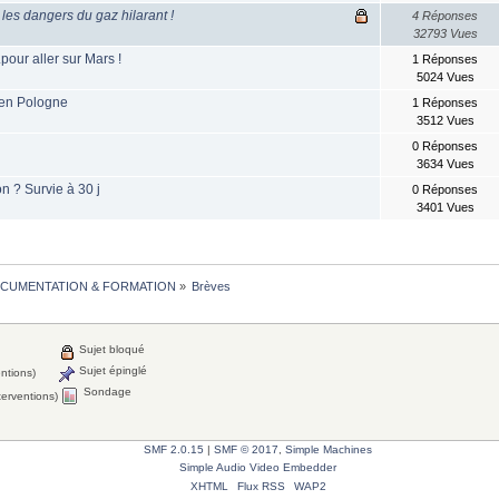
 les dangers du gaz hilarant !
4 Réponses
32793 Vues
pour aller sur Mars !
1 Réponses
5024 Vues
en Pologne
1 Réponses
3512 Vues
0 Réponses
3634 Vues
 ? Survie à 30 j
0 Réponses
3401 Vues
CUMENTATION & FORMATION
»
Brèves
Sujet bloqué
Sujet épinglé
entions)
Sondage
terventions)
SMF 2.0.15
|
SMF © 2017
,
Simple Machines
Simple Audio Video Embedder
XHTML
Flux RSS
WAP2