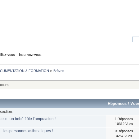
tifiez-vous
Inscrivez-vous
CUMENTATION & FORMATION
»
Brèves
 cours
Réponses
/
Vue
section.
t» : un bébé frôle l’amputation !
1 Réponses
10312 Vues
. les personnes asthmatiques !
0 Réponses
4257 Vues