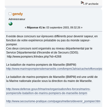
IP archivée
gendy
Administrateur
«
Réponse #1 le:
03 septembre 2003, 09:32:26 »
Il existe deux concours sur épreuves différents pour devenir sapeur, en
fonction de votre expérience préalable ou pas du monde sapeur-
pompier.
Ces deux concours sont organisés au niveau départemental par le
Service Départemental d'Incendie et de Secours (SDIS).
http://www.pompiers.fr/index.php?id=4268
Le bataillon de marins-pompiers de Marseille (BMPM)
http://www.marinspompiersdemarseille.com/bmpm/Jahia/cache/offonce/pid/2
Le bataillon de marins-pompiers de Marseille (BMPM) est une unité de
la Marine nationale placée sous la direction du maire de Marseille.
http://www.defense.gouv.fr/marine/organisation/les-forces/marins-
pompiers/le-bataillon-de-marins-pompiers-de-marseille-bmpm
http://www.secourisme-pratique.com/pages/metiers/devenir_pompier.htm