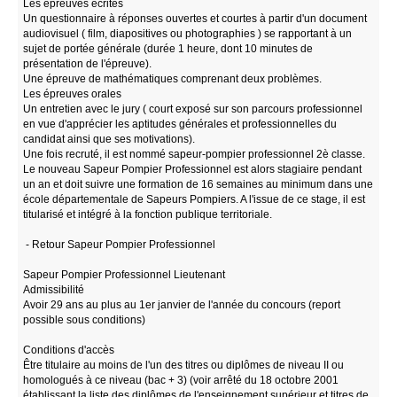
Les épreuves écrites
Un questionnaire à réponses ouvertes et courtes à partir d'un document
audiovisuel ( film, diapositives ou photographies ) se rapportant à un
sujet de portée générale (durée 1 heure, dont 10 minutes de
présentation de l'épreuve).
Une épreuve de mathématiques comprenant deux problèmes.
Les épreuves orales
Un entretien avec le jury ( court exposé sur son parcours professionnel
en vue d'apprécier les aptitudes générales et professionnelles du
candidat ainsi que ses motivations).
Une fois recruté, il est nommé sapeur-pompier professionnel 2è classe.
Le nouveau Sapeur Pompier Professionnel est alors stagiaire pendant
un an et doit suivre une formation de 16 semaines au minimum dans une
école départementale de Sapeurs Pompiers. A l'issue de ce stage, il est
titularisé et intégré à la fonction publique territoriale.
- Retour Sapeur Pompier Professionnel
Sapeur Pompier Professionnel Lieutenant
Admissibilité
Avoir 29 ans au plus au 1er janvier de l'année du concours (report
possible sous conditions)
Conditions d'accès
Être titulaire au moins de l'un des titres ou diplômes de niveau II ou
homologués à ce niveau (bac + 3) (voir arrêté du 18 octobre 2001
établissant la liste des diplômes de l'enseignement supérieur et titres de