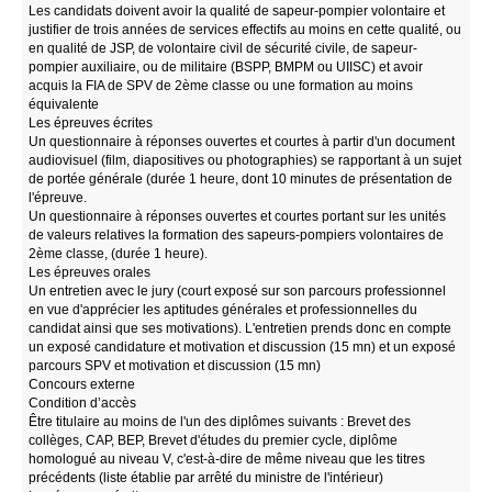
Les candidats doivent avoir la qualité de sapeur-pompier volontaire et
justifier de trois années de services effectifs au moins en cette qualité, ou
en qualité de JSP, de volontaire civil de sécurité civile, de sapeur-
pompier auxiliaire, ou de militaire (BSPP, BMPM ou UIISC) et avoir
acquis la FIA de SPV de 2ème classe ou une formation au moins
équivalente
Les épreuves écrites
Un questionnaire à réponses ouvertes et courtes à partir d'un document
audiovisuel (film, diapositives ou photographies) se rapportant à un sujet
de portée générale (durée 1 heure, dont 10 minutes de présentation de
l'épreuve.
Un questionnaire à réponses ouvertes et courtes portant sur les unités
de valeurs relatives la formation des sapeurs-pompiers volontaires de
2ème classe, (durée 1 heure).
Les épreuves orales
Un entretien avec le jury (court exposé sur son parcours professionnel
en vue d'apprécier les aptitudes générales et professionnelles du
candidat ainsi que ses motivations). L'entretien prends donc en compte
un exposé candidature et motivation et discussion (15 mn) et un exposé
parcours SPV et motivation et discussion (15 mn)
Concours externe
Condition d’accès
Être titulaire au moins de l'un des diplômes suivants : Brevet des
collèges, CAP, BEP, Brevet d'études du premier cycle, diplôme
homologué au niveau V, c'est-à-dire de même niveau que les titres
précédents (liste établie par arrêté du ministre de l'intérieur)