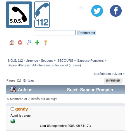
S.O.S. 112 - Urgence - Secours
»
SECOURS
»
Sapeurs-Pompiers
»
Sapeur-Pompier Volontaire ou professionel (cursus)
« précédent
suivant »
Pages: [
1
]
En bas
IMPRIMER
Auteur
Sujet: Sapeur-Pompier
Volontaire ou professionel (cursus) (Lu 99119 fois)
0 Membres et 2 Invités sur ce sujet
gendy
Administrateur
«
le:
03 septembre 2003, 09:31:17 »