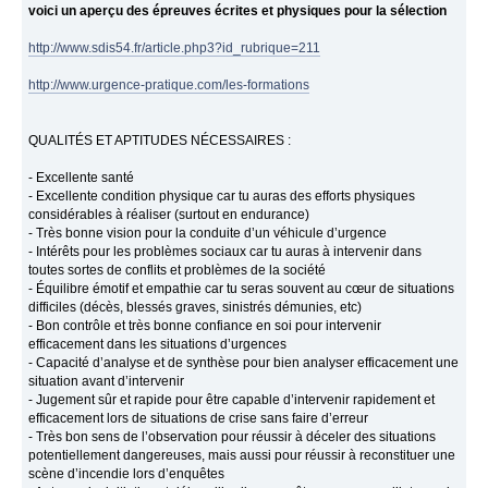
voici un aperçu des épreuves écrites et physiques pour la sélection
http://www.sdis54.fr/article.php3?id_rubrique=211
http://www.urgence-pratique.com/les-formations
QUALITÉS ET APTITUDES NÉCESSAIRES :
- Excellente santé
- Excellente condition physique car tu auras des efforts physiques
considérables à réaliser (surtout en endurance)
- Très bonne vision pour la conduite d’un véhicule d’urgence
- Intérêts pour les problèmes sociaux car tu auras à intervenir dans
toutes sortes de conflits et problèmes de la société
- Équilibre émotif et empathie car tu seras souvent au cœur de situations
difficiles (décès, blessés graves, sinistrés démunies, etc)
- Bon contrôle et très bonne confiance en soi pour intervenir
efficacement dans les situations d’urgences
- Capacité d’analyse et de synthèse pour bien analyser efficacement une
situation avant d’intervenir
- Jugement sûr et rapide pour être capable d’intervenir rapidement et
efficacement lors de situations de crise sans faire d’erreur
- Très bon sens de l’observation pour réussir à déceler des situations
potentiellement dangereuses, mais aussi pour réussir à reconstituer une
scène d’incendie lors d’enquêtes