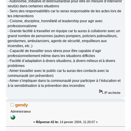
- Autonomie, initiative et débrouillardise pour être en mesure d’intervenir
seul(e) dans certaines situations
- Sens des responsabilités car tu seras responsable de tes actes lors de
tes interventions
- Civisme, discipline, honnêteté et leadership pour agir avec
professionnalisme
- Grande facilité à travailler en équipe car tu auras à collaborer avec un
grand nombre de personnes (autres pompiers, policiers patrouilleurs,
gendarmes, ambulanciers, agents de sécurité, enquêteurs aux
incendies, etc..)
- Capacité de travailler sous stress pour être capable d’agir
professionnellement même dans les situations difficiles
- Facilité d’adaptation à divers situations, à divers milieux et à divers
problèmes
- Aimer travailler avec le public car tu auras des contacts avec la
communauté (en prévention)
- Aimer s’impliquer dans la communauté pour participer à l’éducation et
à la sensibilisation à la prévention des incendies
IP archivée
gendy
Administrateur
«
Réponse #2 le:
14 janvier 2004, 11:26:07 »