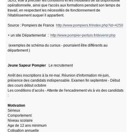
SDIS, vise à préciser les conditions et les modalités de sa disponibilité
opérationnelle, ainsi que l'accès aux formations pendant son temps de
travail, en respectant les nécessités de fonctionnement de
l'établissement auquel il appartient.
Source : Pompiers de France
http://www.pompiers.fr/index.php?id=4250
+ un site Départemental :
http://www.pompier-pertuis.fr/devenir.php
(exemples de schéma du cursus - pourraient être différents au
département )
Jeune Sapeur Pompier
Le recrutement
Arrêt des inscriptions à la mi-mai. Réunion d'information mi-juin,
présence des candidats indispensable. Examen fin septembre - Début
des cours début octobre
Les conditions d’accès - Attente de l'encadrement vis à vis des candidats
:
Motivation
Sérieux
Comportement
Niveau scolaire
Age de 12 ans minimum
Cotisation annuelle