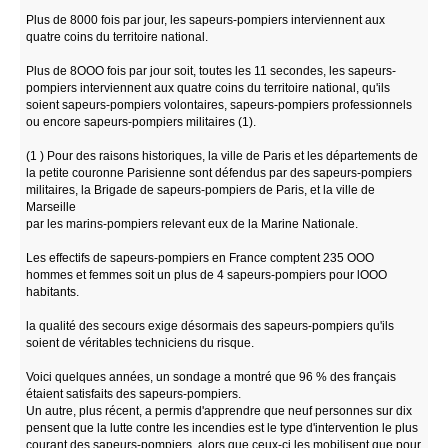
Plus de 8000 fois par jour, les sapeurs-pompiers interviennent aux
quatre coins du territoire national.
Plus de 8OOO fois par jour soit, toutes les 11 secondes, les sapeurs-
pompiers interviennent aux quatre coins du territoire national, qu'ils
soient sapeurs-pompiers volontaires, sapeurs-pompiers professionnels
ou encore sapeurs-pompiers militaires (1).
(1 ) Pour des raisons historiques, la ville de Paris et les départements de
la petite couronne Parisienne sont défendus par des sapeurs-pompiers
militaires, la Brigade de sapeurs-pompiers de Paris, et la ville de
Marseille
par les marins-pompiers relevant eux de la Marine Nationale.
Les effectifs de sapeurs-pompiers en France comptent 235 OOO
hommes et femmes soit un plus de 4 sapeurs-pompiers pour lOOO
habitants.
la qualité des secours exige désormais des sapeurs-pompiers qu'ils
soient de véritables techniciens du risque.
Voici quelques années, un sondage a montré que 96 % des français
étaient satisfaits des sapeurs-pompiers.
Un autre, plus récent, a permis d'apprendre que neuf personnes sur dix
pensent que la lutte contre les incendies est le type d'intervention le plus
courant des sapeurs-pompiers, alors que ceux-ci les mobilisent que pour