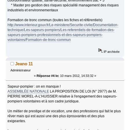
coordonnateur qualité, santé-sécurité, environnement bac + 5
* Master pro gestion des risques spécialité management des risques
industriels et environnementaux
Formation de tronc commun (toutes les fiches et référentiels)
http://www.interieur.gouv.fr/Le-ministere/Securite-civile/Documentation-
technique/Les-sapeurs-pompiers/Les-referentiels-de-formation-des-
sapeurs-pompiers-professionnels-et-des-sapeurs-pompiers-
volontaires/Formation-de-tronc-commun
IP archivée
Jeano 11
Administrateur
«
Réponse #4 le:
10 mars 2012, 14:33:32 »
Sapeur-pompier : on en manque !
ASSEMBLÉE NATIONALE
LA PROPOSITION DE LOI (N° 2977) de M.
PIERRE MOREL-A-L’HUISSIER relative à l'engagement des sapeurs-
pompiers volontaires et à son cadre juridique.
Un métier de prestige et de vocation, une des professions qui fait le plus
rêver mais qui est aussi une des plus éprouvantes et des plus
exigeantes.