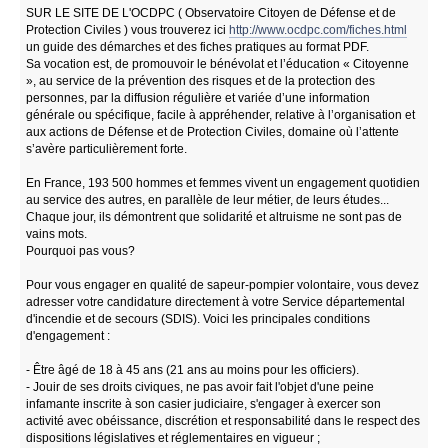
SUR LE SITE DE L'OCDPC ( Observatoire Citoyen de Défense et de
Protection Civiles ) vous trouverez ici
http://www.ocdpc.com/fiches.html
un guide des démarches et des fiches pratiques au format PDF.
Sa vocation est, de promouvoir le bénévolat et l’éducation « Citoyenne
», au service de la prévention des risques et de la protection des
personnes, par la diffusion régulière et variée d’une information
générale ou spécifique, facile à appréhender, relative à l’organisation et
aux actions de Défense et de Protection Civiles, domaine où l’attente
s’avère particulièrement forte.
En France, 193 500 hommes et femmes vivent un engagement quotidien
au service des autres, en parallèle de leur métier, de leurs études...
Chaque jour, ils démontrent que solidarité et altruisme ne sont pas de
vains mots.
Pourquoi pas vous?
Pour vous engager en qualité de sapeur-pompier volontaire, vous devez
adresser votre candidature directement à votre Service départemental
d'incendie et de secours (SDIS). Voici les principales conditions
d'engagement :
- Être âgé de 18 à 45 ans (21 ans au moins pour les officiers).
- Jouir de ses droits civiques, ne pas avoir fait l'objet d'une peine
infamante inscrite à son casier judiciaire, s'engager à exercer son
activité avec obéissance, discrétion et responsabilité dans le respect des
dispositions législatives et réglementaires en vigueur ;