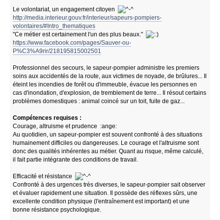
Le volontariat, un engagement citoyen
http://media.interieur.gouv.fr/interieur/sapeurs-pompiers-
volontaires/#Intro_thematiques
"Ce métier est certainement l'un des plus beaux."
https://www.facebook.com/pages/Sauver-ou-
P%C3%A9rir/218195815002501
Professionnel des secours, le sapeur-pompier administre les premiers
soins aux accidentés de la route, aux victimes de noyade, de brûlures... Il
éteint les incendies de forêt ou d'immeuble, évacue les personnes en
cas d'inondation, d'explosion, de tremblement de terre... Il résout certains
problèmes domestiques : animal coincé sur un toit, fuite de gaz...
Compétences requises :
Courage, altruisme et prudence :ange:
Au quotidien, un sapeur-pompier est souvent confronté à des situations
humainement difficiles ou dangereuses. Le courage et l'altruisme sont
donc des qualités inhérentes au métier. Quant au risque, même calculé,
il fait partie intégrante des conditions de travail.
Efficacité et résistance
Confronté à des urgences très diverses, le sapeur-pompier sait observer
et évaluer rapidement une situation. Il possède des réflexes sûrs, une
excellente condition physique (l'entraînement est important) et une
bonne résistance psychologique.