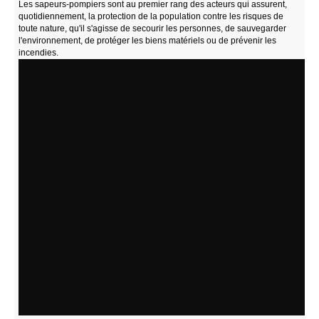
Les sapeurs-pompiers sont au premier rang des acteurs qui assurent,
quotidiennement, la protection de la population contre les risques de
toute nature, qu'il s'agisse de secourir les personnes, de sauvegarder
l'environnement, de protéger les biens matériels ou de prévenir les
incendies.