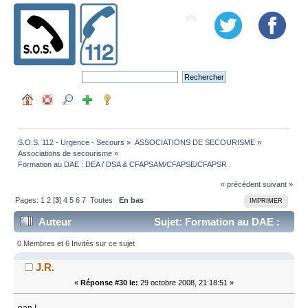
S.O.S. 112 - Urgence - Secours
»
ASSOCIATIONS DE SECOURISME
»
Associations de secourisme
»
Formation au DAE : DEA / DSA & CFAPSAM/CFAPSE/CFAPSR
« précédent
suivant »
Pages:
1
2
[
3
]
4
5
6
7
Toutes
En bas
IMPRIMER
Auteur
Sujet: Formation au DAE :
DEA / DSA & CFAPSAM/CFAPSE/CFAPSR (Lu 124444
0 Membres et 6 Invités sur ce sujet
fois)
J.R.
«
Réponse #30 le:
29 octobre 2008, 21:18:51 »
nan !