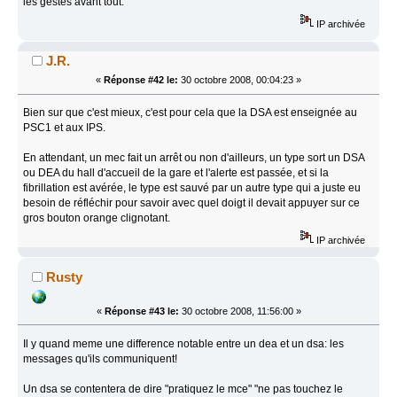
les gestes avant tout.
IP archivée
J.R.
«
Réponse #42 le:
30 octobre 2008, 00:04:23 »
Bien sur que c'est mieux, c'est pour cela que la DSA est enseignée au
PSC1 et aux IPS.
En attendant, un mec fait un arrêt ou non d'ailleurs, un type sort un DSA
ou DEA du hall d'accueil de la gare et l'alerte est passée, et si la
fibrillation est avérée, le type est sauvé par un autre type qui a juste eu
besoin de réfléchir pour savoir avec quel doigt il devait appuyer sur ce
gros bouton orange clignotant.
IP archivée
Rusty
«
Réponse #43 le:
30 octobre 2008, 11:56:00 »
Il y quand meme une difference notable entre un dea et un dsa: les
messages qu'ils communiquent!
Un dsa se contentera de dire "pratiquez le mce" "ne pas touchez le