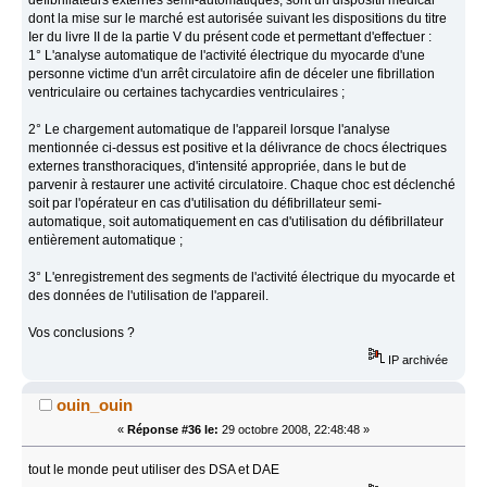
défibrillateurs externes semi-automatiques, sont un dispositif médical
dont la mise sur le marché est autorisée suivant les dispositions du titre
Ier du livre II de la partie V du présent code et permettant d'effectuer :
1° L'analyse automatique de l'activité électrique du myocarde d'une
personne victime d'un arrêt circulatoire afin de déceler une fibrillation
ventriculaire ou certaines tachycardies ventriculaires ;
2° Le chargement automatique de l'appareil lorsque l'analyse
mentionnée ci-dessus est positive et la délivrance de chocs électriques
externes transthoraciques, d'intensité appropriée, dans le but de
parvenir à restaurer une activité circulatoire. Chaque choc est déclenché
soit par l'opérateur en cas d'utilisation du défibrillateur semi-
automatique, soit automatiquement en cas d'utilisation du défibrillateur
entièrement automatique ;
3° L'enregistrement des segments de l'activité électrique du myocarde et
des données de l'utilisation de l'appareil.
Vos conclusions ?
IP archivée
ouin_ouin
«
Réponse #36 le:
29 octobre 2008, 22:48:48 »
tout le monde peut utiliser des DSA et DAE