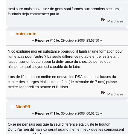
c'est sure mais pas assez de gens sont formés aux premiers secours,il
faudrais deja commencer par la.
IP archivée
ouin_ouin
«
Réponse #40 le:
29 octobre 2008, 23:57:30 »
Nico explique moi en substance pourquoi il faudrait une formation pour
l'un et pas pour l'autre ? La seule différence notable entre les 2 étant
l'appuit sur un bouton pour la délivrance du choc. Je pense que
n'importe quel citoyen est capable de le faire.
Lors de l'étude pour mettre en oeuvre les DSA, une des clauses du
cahier des charges était qu'un enfant (de mémoire de 7 ans) puisse
mettre l'appareil en oeuvre et l'utiliser
IP archivée
Nico99
«
Réponse #41 le:
30 octobre 2008, 00:01:31 »
Ok,je ne pensais pas que la seul difference etait juste le bouton.
Donc j'ai rien dit mais ca serait quand meme mieux que les connaissent