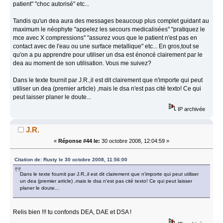
patient" "choc autorisé" etc...
Tandis qu'un dea aura des messages beaucoup plus complet guidant au
maximum le néophyte "appelez les secours medicalisées" "pratiquez le
mce avec X compressions" "assurez vous que le patient n'est pas en
contact avec de l'eau ou une surface metallique" etc... En gros,tout se
qu'on a pu apprendre pour utiliser un dsa est énoncé clairement par le
dea au moment de son utilisation. Vous me suivez?
Dans le texte fournit par J.R.,il est dit clairement que n'importe qui peut
utiliser un dea (premier article) ,mais le dsa n'est pas cité texto! Ce qui
peut laisser planer le doute...
IP archivée
J.R.
«
Réponse #44 le:
30 octobre 2008, 12:04:59 »
Citation de: Rusty le 30 octobre 2008, 11:56:00
Dans le texte fournit par J.R.,il est dit clairement que n'importe qui peut utiliser
un dea (premier article) ,mais le dsa n'est pas cité texto! Ce qui peut laisser
planer le doute...
Relis bien !!! tu confonds DEA, DAE et DSA !