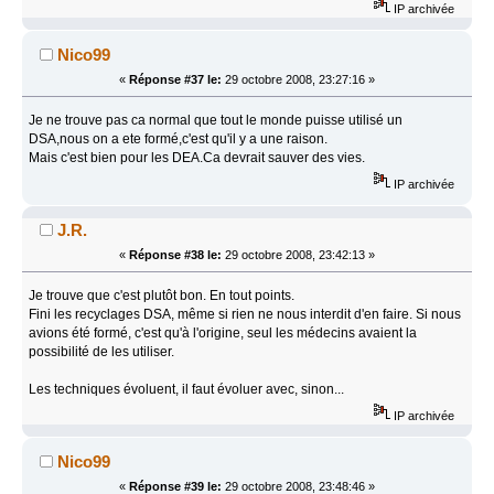
IP archivée
Nico99
«
Réponse #37 le:
29 octobre 2008, 23:27:16 »
Je ne trouve pas ca normal que tout le monde puisse utilisé un
DSA,nous on a ete formé,c'est qu'il y a une raison.
Mais c'est bien pour les DEA.Ca devrait sauver des vies.
IP archivée
J.R.
«
Réponse #38 le:
29 octobre 2008, 23:42:13 »
Je trouve que c'est plutôt bon. En tout points.
Fini les recyclages DSA, même si rien ne nous interdit d'en faire. Si nous
avions été formé, c'est qu'à l'origine, seul les médecins avaient la
possibilité de les utiliser.
Les techniques évoluent, il faut évoluer avec, sinon...
IP archivée
Nico99
«
Réponse #39 le:
29 octobre 2008, 23:48:46 »